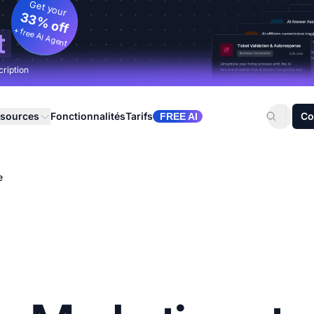
Get your
33% off
+ free AI Agent
t
cription
sources
Fonctionnalités
Tarifs
Co
FREE AI
e