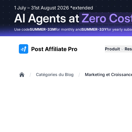
1 July – 31st August 2026 *extended
AI Agents at
Zero Cos
Use code
SUMMER-33M
for monthly and
SUMMER-33Y
for yearly subs
:site.title
Produit
Res
/
/
Catégories du Blog
Marketing et Croissanc
Home