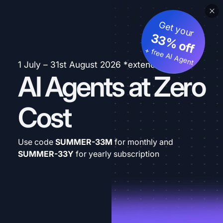
Get your
33% off
+ free AI Agent
1 July – 31st August 2026 *extended
AI Agents at Zero
Cost
Use code
SUMMER-33M
for monthly and
SUMMER-33Y
for yearly subscription