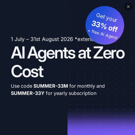
Get your
33% off
+ free AI Agent
1 July – 31st August 2026 *extended
AI Agents at Zero
Cost
Use code
SUMMER-33M
for monthly and
SUMMER-33Y
for yearly subscription