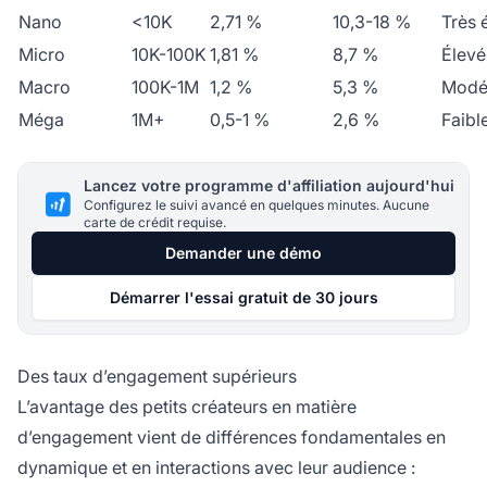
Nano
<10K
2,71 %
10,3-18 %
Très 
Micro
10K-100K
1,81 %
8,7 %
Élevé
Macro
100K-1M
1,2 %
5,3 %
Modé
Méga
1M+
0,5-1 %
2,6 %
Faibl
Lancez votre programme d'affiliation aujourd'hui
Configurez le suivi avancé en quelques minutes. Aucune
carte de crédit requise.
Demander une démo
Démarrer l'essai gratuit de 30 jours
Des taux d’engagement supérieurs
L’avantage des petits créateurs en matière
d’engagement vient de différences fondamentales en
dynamique et en interactions avec leur audience :