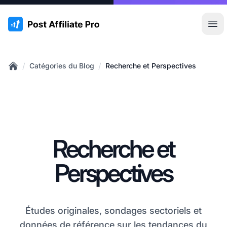
:site.title
Ouvr
/
/
Catégories du Blog
Recherche et Perspectives
Home
Recherche et
Perspectives
Études originales, sondages sectoriels et
données de référence sur les tendances du