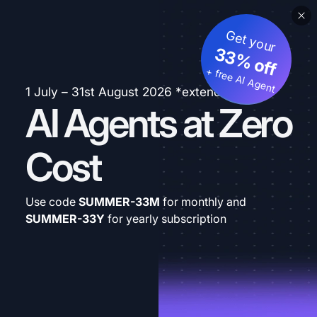
Get your
33% off
+ free AI Agent
1 July – 31st August 2026 *extended
AI Agents at Zero
Cost
Use code
SUMMER-33M
for monthly and
SUMMER-33Y
for yearly subscription