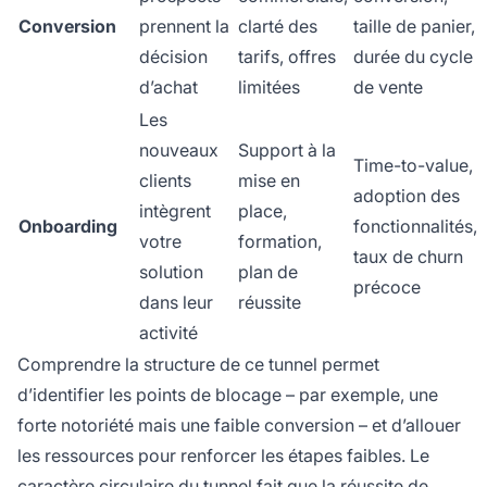
Conversion
prennent la
clarté des
taille de panier,
décision
tarifs, offres
durée du cycle
d’achat
limitées
de vente
Les
nouveaux
Support à la
Time-to-value,
clients
mise en
adoption des
intègrent
place,
Onboarding
fonctionnalités,
votre
formation,
taux de churn
solution
plan de
précoce
dans leur
réussite
activité
Comprendre la structure de ce tunnel permet
d’identifier les points de blocage – par exemple, une
forte notoriété mais une faible conversion – et d’allouer
les ressources pour renforcer les étapes faibles. Le
caractère circulaire du tunnel fait que la réussite de