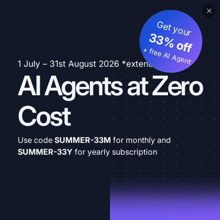
Get your
33% off
+ free AI Agent
1 July – 31st August 2026 *extended
AI Agents at Zero
Cost
Use code
SUMMER-33M
for monthly and
SUMMER-33Y
for yearly subscription