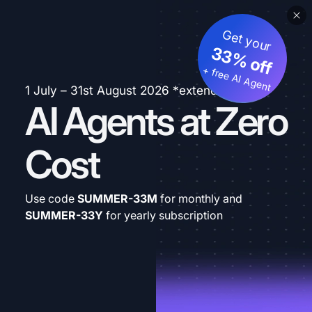
Get your
33% off
+ free AI Agent
1 July – 31st August 2026 *extended
AI Agents at Zero
Cost
Use code
SUMMER-33M
for monthly and
SUMMER-33Y
for yearly subscription