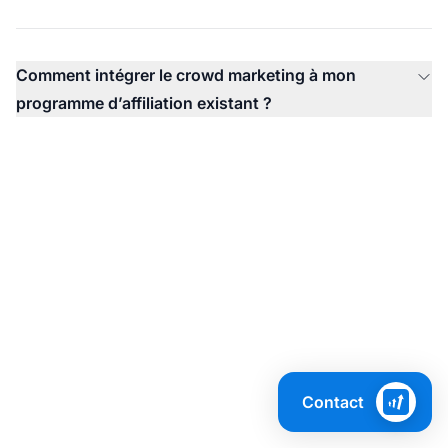
Comment intégrer le crowd marketing à mon
programme d’affiliation existant ?
Prêt à Maximiser Votre
Contact