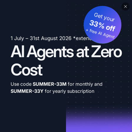
Get your
33% off
+ free AI Agent
1 July – 31st August 2026 *extended
AI Agents at Zero
Cost
Use code
SUMMER-33M
for monthly and
SUMMER-33Y
for yearly subscription