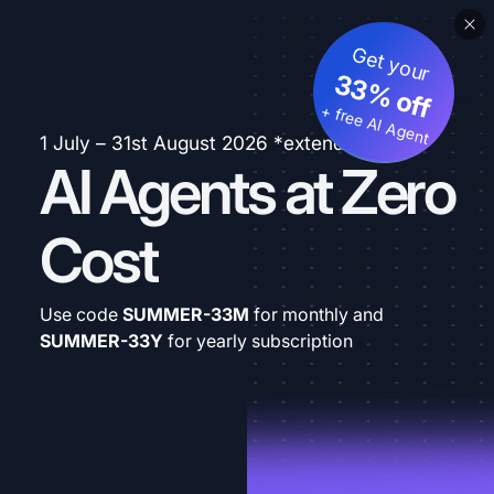
Get your
33% off
+ free AI Agent
1 July – 31st August 2026 *extended
AI Agents at Zero
Cost
Use code
SUMMER-33M
for monthly and
SUMMER-33Y
for yearly subscription