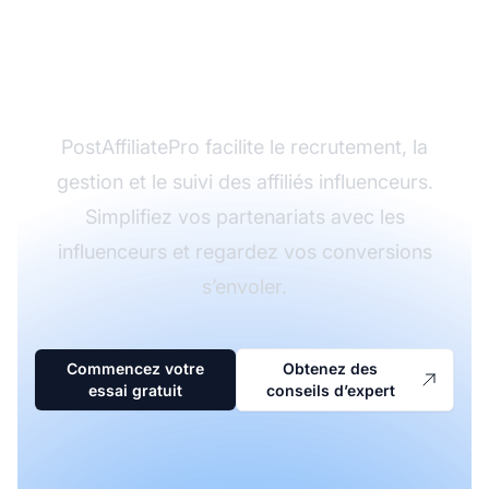
grâce au marketing
d’influence ?
PostAffiliatePro facilite le recrutement, la
gestion et le suivi des affiliés influenceurs.
Simplifiez vos partenariats avec les
influenceurs et regardez vos conversions
s’envoler.
Commencez votre
Obtenez des
essai gratuit
conseils d’expert