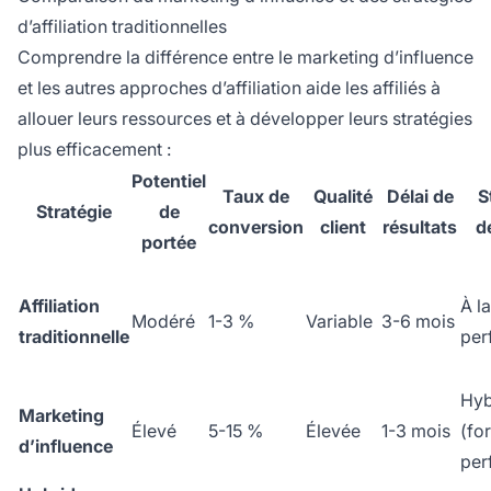
d’affiliation traditionnelles
Comprendre la différence entre le marketing d’influence
et les autres approches d’affiliation aide les affiliés à
allouer leurs ressources et à développer leurs stratégies
plus efficacement :
Potentiel
Taux de
Qualité
Délai de
S
Stratégie
de
conversion
client
résultats
d
portée
Affiliation
À la
Modéré
1-3 %
Variable
3-6 mois
traditionnelle
per
Hyb
Marketing
Élevé
5-15 %
Élevée
1-3 mois
(for
d’influence
per