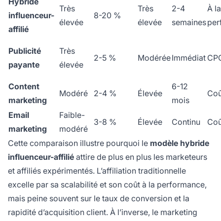
Hybride
Très
Très
2-4
À la
influenceur-
8-20 %
élevée
élevée
semaines
per
affilié
Publicité
Très
2-5 %
Modérée
Immédiat
CP
payante
élevée
Content
6-12
Modéré
2-4 %
Élevée
Coû
marketing
mois
Email
Faible-
3-8 %
Élevée
Continu
Coû
marketing
modéré
Cette comparaison illustre pourquoi le
modèle hybride
influenceur-affilié
attire de plus en plus les marketeurs
et affiliés expérimentés. L’affiliation traditionnelle
excelle par sa scalabilité et son coût à la performance,
mais peine souvent sur le taux de conversion et la
rapidité d’acquisition client. À l’inverse, le marketing