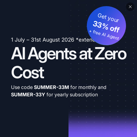
Get your
33% off
+ free AI Agent
1 July – 31st August 2026 *extended
AI Agents at Zero
Cost
Use code
SUMMER-33M
for monthly and
SUMMER-33Y
for yearly subscription