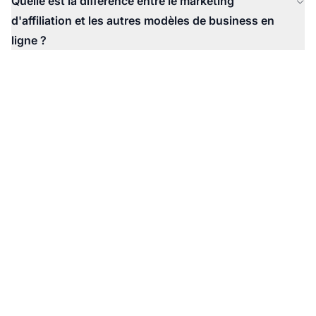
Quelle est la différence entre le marketing
d'affiliation et les autres modèles de business en
ligne ?
Prêt à lancer votre
programme d'affiliation
?