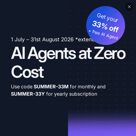
Get your
33% off
+ free AI Agent
1 July – 31st August 2026 *extended
AI Agents at Zero
Cost
Use code
SUMMER-33M
for monthly and
SUMMER-33Y
for yearly subscription