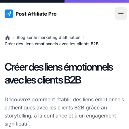
:site.title
Ouvr
/
/
Blog sur le marketing d'affiliation
Home
Créer des liens émotionnels avec les clients B2B
Créer des liens émotionnels
avec les clients B2B
Découvrez comment établir des liens émotionnels
authentiques avec les clients B2B grâce au
storytelling, à
la confiance
et à un engagement
significatif.