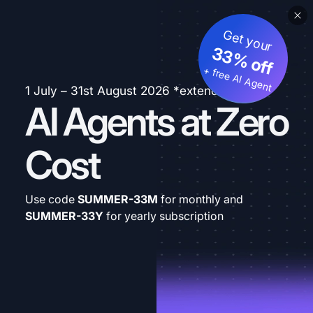
Get your
33% off
+ free AI Agent
1 July – 31st August 2026 *extended
AI Agents at Zero
Cost
Use code
SUMMER-33M
for monthly and
SUMMER-33Y
for yearly subscription