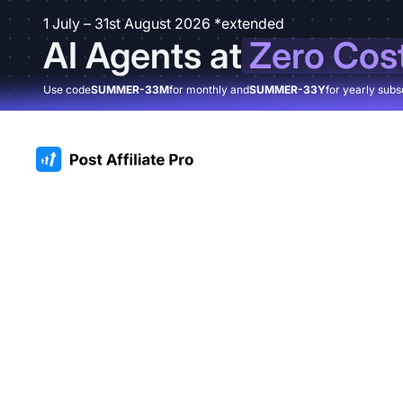
1 July – 31st August 2026 *extended
AI Agents at
Zero Cos
Use code
SUMMER-33M
for monthly and
SUMMER-33Y
for yearly subs