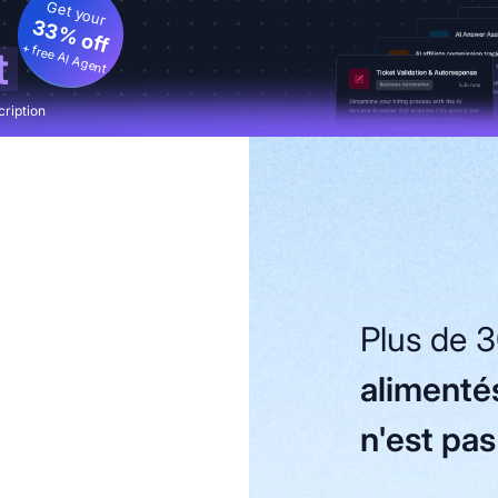
Get your
33% off
+ free AI Agent
t
cription
Plus de 
alimenté
n'est pas 