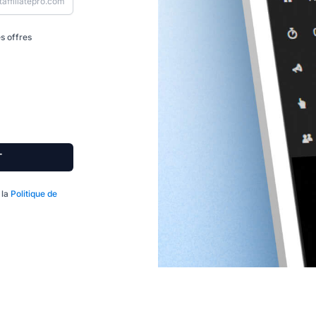
taffiliatepro.com
s offres
T
 la
Politique de