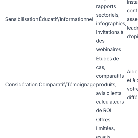
Insta
rapports
conf
sectoriels,
Sensibilisation
Éducatif/Informationnel
asseo
infographies,
lead
invitations à
d’op
des
webinaires
Études de
cas,
Aide
comparatifs
et à
Considération
Comparatif/Témoignage
produits,
votr
avis clients,
diffé
calculateurs
de ROI
Offres
limitées,
essais