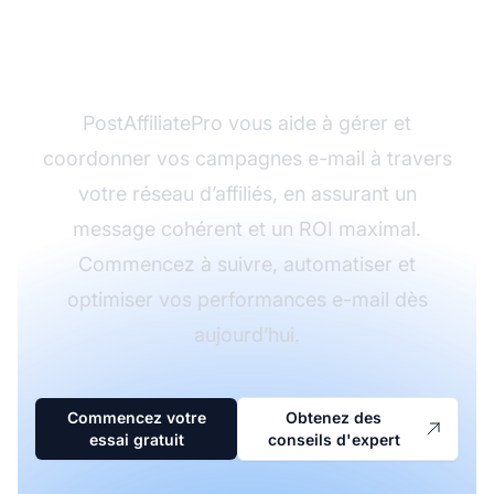
stratégie de marketing
par e-mail ?
PostAffiliatePro vous aide à gérer et
coordonner vos campagnes e-mail à travers
votre réseau d’affiliés, en assurant un
message cohérent et un ROI maximal.
Commencez à suivre, automatiser et
optimiser vos performances e-mail dès
aujourd’hui.
Commencez votre
Obtenez des
essai gratuit
conseils d'expert