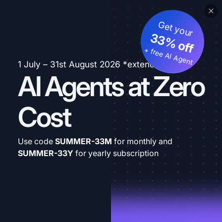
Get your
33% off
+ free AI Agent
1 July – 31st August 2026 *extended
AI Agents at Zero
Cost
Use code
SUMMER-33M
for monthly and
SUMMER-33Y
for yearly subscription