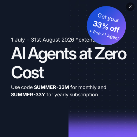
Get your
33% off
+ free AI Agent
1 July – 31st August 2026 *extended
AI Agents at Zero
Cost
Use code
SUMMER-33M
for monthly and
SUMMER-33Y
for yearly subscription