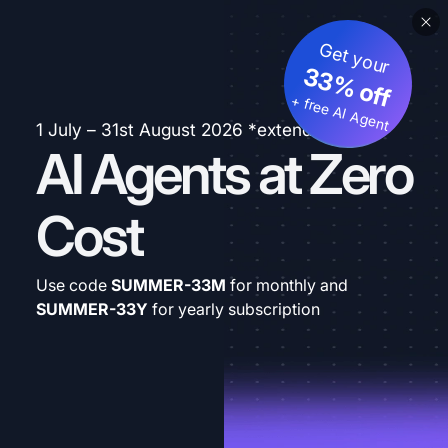
Get your
33% off
+ free AI Agent
1 July – 31st August 2026 *extended
AI Agents at Zero
Cost
Use code
SUMMER-33M
for monthly and
SUMMER-33Y
for yearly subscription