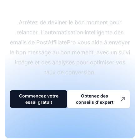
avec PostAffiliatePro
Arrêtez de deviner le bon moment pour
relancer. L'
automatisation
intelligente des
emails de PostAffiliatePro vous aide à envoyer
le bon message au bon moment, avec un suivi
intégré et des analyses pour optimiser vos
taux de conversion.
Commencez votre
Obtenez des
essai gratuit
conseils d'expert