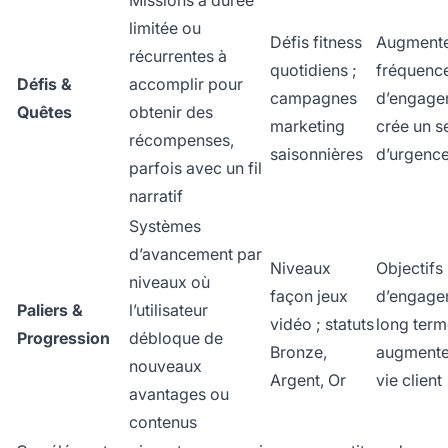
Missions à durée
limitée ou
Défis fitness
Augmente
récurrentes à
quotidiens ;
fréquenc
Défis &
accomplir pour
campagnes
d’engage
Quêtes
obtenir des
marketing
crée un s
récompenses,
saisonnières
d’urgenc
parfois avec un fil
narratif
Systèmes
d’avancement par
Niveaux
Objectifs
niveaux où
façon jeux
d’engage
Paliers &
l’utilisateur
vidéo ; statuts
long term
Progression
débloque de
Bronze,
augmente 
nouveaux
Argent, Or
vie client
avantages ou
contenus