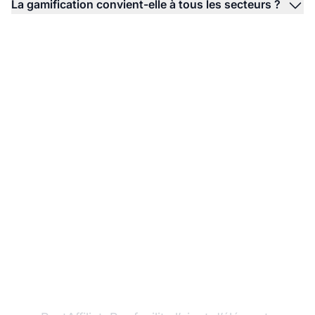
La gamification convient-elle à tous les secteurs ?
Transformez votre
programme d’affiliation
grâce à la gamification