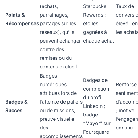
(achats,
Starbucks
Taux de
Points &
parrainages,
Rewards :
conversio
Récompenses
partages sur les
étoiles
élevé ; e
réseaux), qu’ils
gagnées à
les achat
peuvent échanger
chaque achat
contre des
remises ou du
contenu exclusif
Badges
Badges de
numériques
Renforce 
complétion
attribués lors de
sentiment
du profil
Badges &
l’atteinte de paliers
d’accomp
LinkedIn ;
Succès
ou de missions,
; motive
badge
preuve visuelle
l’engage
“Mayor” sur
des
continu
Foursquare
accomplissements