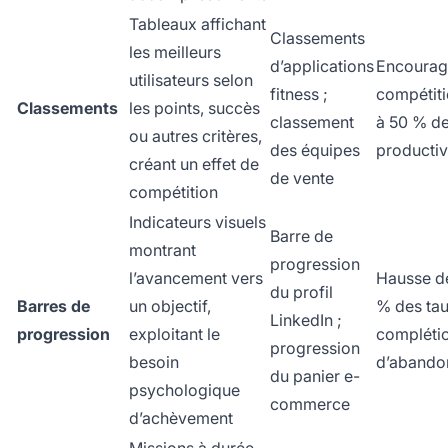
Tableaux affichant
Classements
les meilleurs
d’applications
Encourag
utilisateurs selon
fitness ;
compétiti
Classements
les points, succès
classement
à 50 % d
ou autres critères,
des équipes
productiv
créant un effet de
de vente
compétition
Indicateurs visuels
Barre de
montrant
progression
l’avancement vers
Hausse d
du profil
Barres de
un objectif,
% des ta
LinkedIn ;
progression
exploitant le
complétio
progression
besoin
d’abando
du panier e-
psychologique
commerce
d’achèvement