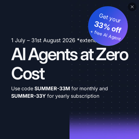
Get your
33% off
+ free AI Agent
1 July – 31st August 2026 *extended
AI Agents at Zero
Cost
Use code
SUMMER-33M
for monthly and
SUMMER-33Y
for yearly subscription