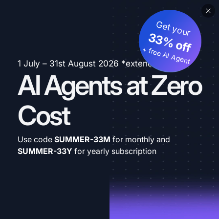
Get your
33% off
+ free AI Agent
1 July – 31st August 2026 *extended
AI Agents at Zero
Cost
Use code
SUMMER-33M
for monthly and
SUMMER-33Y
for yearly subscription