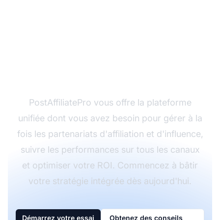
Prêt à intégrer le
marketing d'affiliation
et d'influence ?
PostAffiliatePro vous offre la plateforme
unifiée dont vous avez besoin pour gérer à la
fois les partenariats d'affiliation et d'influence,
suivre les performances sur tous les canaux
et optimiser votre ROI. Commencez à bâtir
votre stratégie intégrée dès aujourd'hui.
Démarrez votre essai
Obtenez des conseils