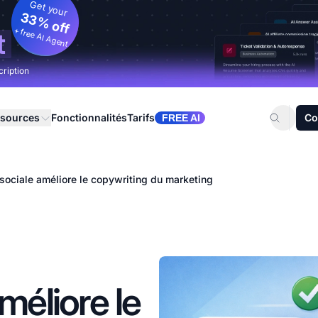
Get your
33% off
+ free AI Agent
t
cription
sources
Fonctionnalités
Tarifs
Co
FREE AI
 sociale améliore le copywriting du marketing
méliore le