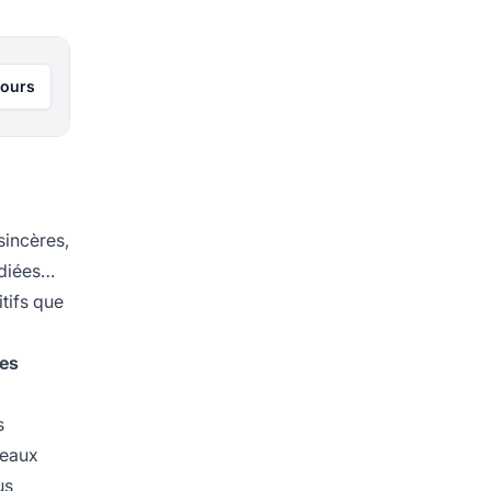
jours
sincères,
dédiées…
itifs que
ces
s
seaux
us