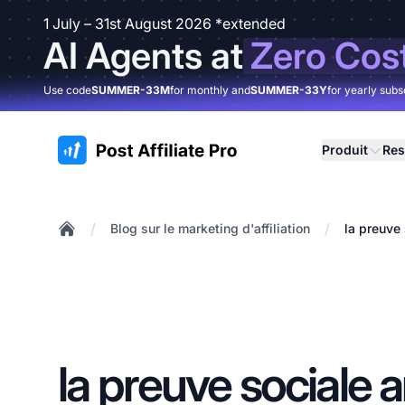
1 July – 31st August 2026 *extended
AI Agents at
Zero Cos
Use code
SUMMER-33M
for monthly and
SUMMER-33Y
for yearly subs
:site.title
Produit
Res
/
/
Blog sur le marketing d'affiliation
la preuve
Home
la preuve sociale a