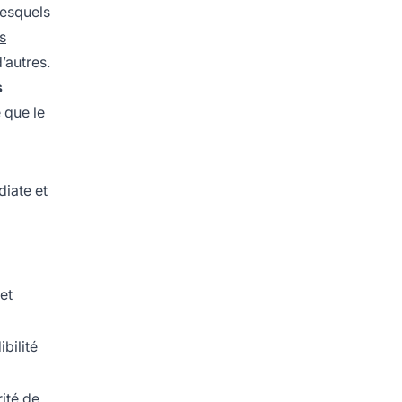
lesquels
s
’autres.
s
 que le
iate et
et
ibilité
rité de