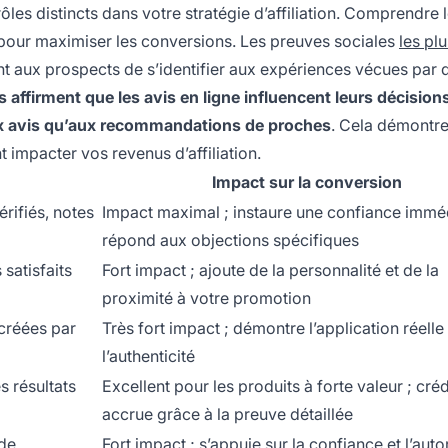
ôles distincts dans votre stratégie d’affiliation. Comprendre 
 pour maximiser les conversions. Les preuves sociales
les plu
tant aux prospects de s’identifier aux expériences vécues par d
ffirment que les avis en ligne influencent leurs décision
ux avis qu’aux recommandations de proches
. Cela démontre
 impacter vos revenus d’affiliation.
Impact sur la conversion
érifiés, notes
Impact maximal ; instaure une confiance imméd
répond aux objections spécifiques
 satisfaits
Fort impact ; ajoute de la personnalité et de la
proximité à votre promotion
 créées par
Très fort impact ; démontre l’application réelle 
l’authenticité
s résultats
Excellent pour les produits à forte valeur ; créd
accrue grâce à la preuve détaillée
 de
Fort impact ; s’appuie sur la confiance et l’auto