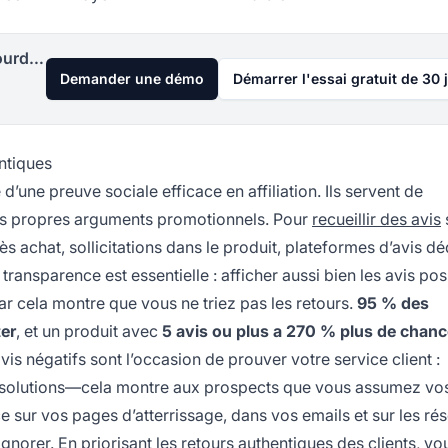
Lancez votre programme d'affiliation aujourd'hui
Demander une démo
Démarrer l'essai gratuit de 30 
entiques
 d’une preuve sociale efficace en affiliation. Ils servent de
os propres arguments promotionnels. Pour
recueillir des avis
près achat, sollicitations dans le produit, plateformes d’avis 
ransparence est essentielle : afficher aussi bien les avis pos
 car cela montre que vous ne triez pas les retours.
95 % des
er
, et un produit avec
5 avis ou plus a 270 % plus de chan
is négatifs sont l’occasion de prouver votre service client :
 solutions—cela montre aux prospects que vous assumez vo
 sur vos pages d’atterrissage, dans vos emails et sur les ré
ignorer. En priorisant les retours authentiques des clients, vo