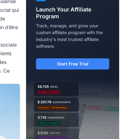
ularisé
Launch Your Affiliate
ocial qui
Program
 de
Track, manage, and grow your
n d’être
custom affiliate program with the
industry's most trusted affiliate
 sociale
software.
lients
des
Start Free Trial
e. Ce