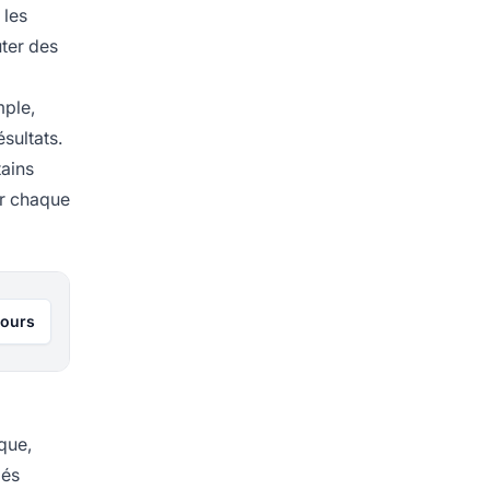
 les
ter des
mple,
sultats.
tains
ur chaque
jours
 que,
iés