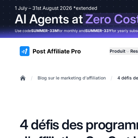
1 July – 31st August 2026 *extended
AI Agents at
Zero Cos
Use code
SUMMER-33M
for monthly and
SUMMER-33Y
for yearly subs
:site.title
Produit
Res
/
/
Blog sur le marketing d'affiliation
4 défis de
Home
4 défis des progra