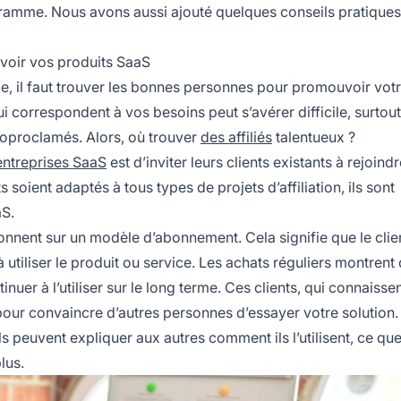
gramme. Nous avons aussi ajouté quelques conseils pratique
voir vos produits SaaS
ce, il faut trouver les bonnes personnes pour promouvoir vot
 correspondent à vos besoins peut s’avérer difficile, surtout
oproclamés. Alors, où trouver
des affiliés
talentueux ?
entreprises SaaS
est d’inviter leurs clients existants à rejoindr
s soient adaptés à tous types de projets d’affiliation, ils sont
aS.
onnent sur un modèle d’abonnement. Cela signifie que le clien
à utiliser le produit ou service. Les achats réguliers montrent
inuer à l’utiliser sur le long terme. Ces clients, qui connaisse
s pour convaincre d’autres personnes d’essayer votre soluti
 ils peuvent expliquer aux autres comment ils l’utilisent, ce qu
lus.