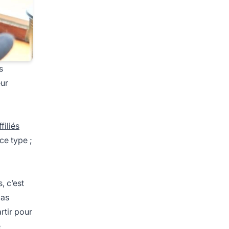
s
eur
filiés
ce type ;
, c’est
pas
rtir pour
e