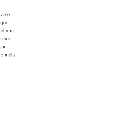
 à se
lque
ont vos
es sur
sur
ionnels.