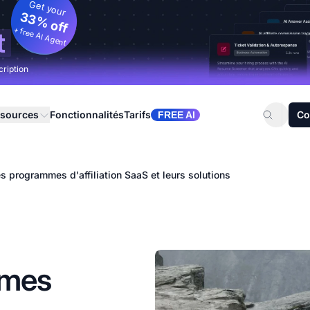
Get your
33% off
+ free AI Agent
t
cription
sources
Fonctionnalités
Tarifs
Co
FREE AI
s programmes d'affiliation SaaS et leurs solutions
mmes