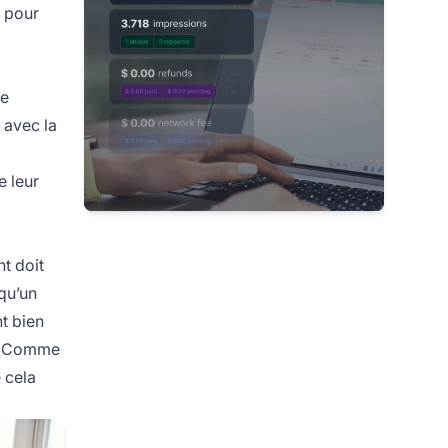
s pour
re
 avec la
e leur
t doit
 qu’un
nt bien
on. Comme
e cela