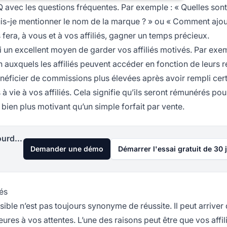
avec les questions fréquentes. Par exemple : « Quelles sont
uis-je mentionner le nom de la marque ? » ou « Comment ajou
s fera, à vous et à vos affiliés, gagner un temps précieux.
 un excellent moyen de garder vos affiliés motivés. Par exe
uxquels les affiliés peuvent accéder en fonction de leurs ré
néficier de commissions plus élevées après avoir rempli cer
 à vie à vos affiliés. Cela signifie qu’ils seront rémunérés po
 bien plus motivant qu’un simple forfait par vente.
Lancez votre programme d'affiliation aujourd'hui
Demander une démo
Démarrer l'essai gratuit de 30 
iés
ossible n’est pas toujours synonyme de réussite. Il peut arriver
ieures à vos attentes. L’une des raisons peut être que vos affil