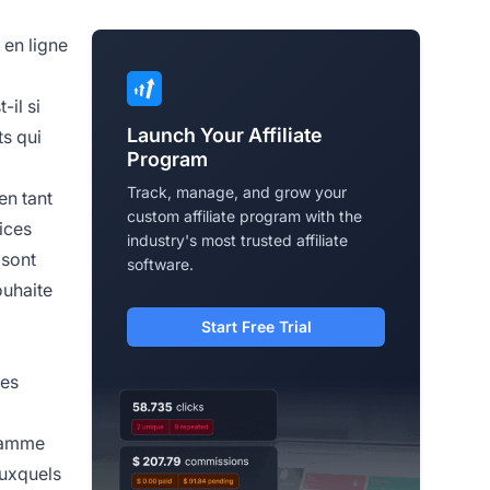
 en ligne
-il si
Launch Your Affiliate
ts qui
Program
Track, manage, and grow your
en tant
custom affiliate program with the
ices
industry's most trusted affiliate
 sont
software.
ouhaite
Start Free Trial
des
ramme
auxquels