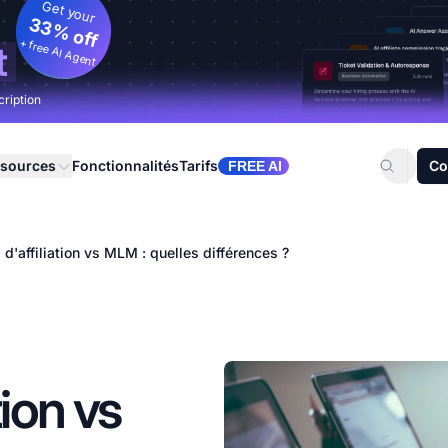
Get your
33% off
+ free AI Agent
t
cription
sources
Fonctionnalités
Tarifs
Co
FREE AI
d'affiliation vs MLM : quelles différences ?
tion vs