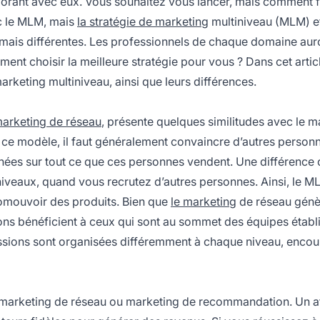
borant avec eux. Vous souhaitez vous lancer, mais comment f
 le MLM, mais
la stratégie de marketing
multiniveau (MLM) et
s mais différentes. Les professionnels de chaque domaine aur
ent choisir la meilleure stratégie pour vous ? Dans cet artic
marketing multiniveau, ainsi que leurs différences.
arketing de réseau
, présente quelques similitudes avec le
ma
 ce modèle, il faut généralement convaincre d’autres person
ées sur tout ce que ces personnes vendent. Une différence c
iveaux, quand vous recrutez d’autres personnes. Ainsi, le M
romouvoir des produits. Bien que
le marketing
de réseau gén
ons bénéficient à ceux qui sont au sommet des équipes établ
ssions sont organisées différemment à chaque niveau, enco
 marketing de réseau ou marketing de recommandation. Un
a