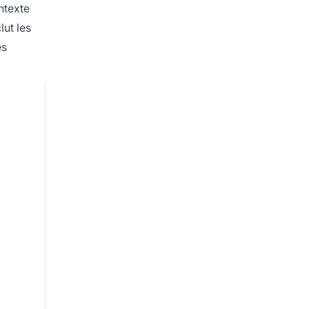
ntexte
lut les
es