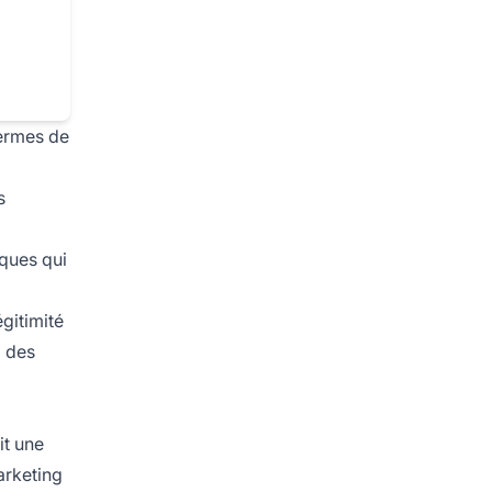
termes de
s
aques qui
égitimité
z des
it une
arketing