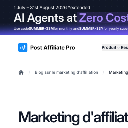
1 July – 31st August 2026 *extended
AI Agents at
Zero Cos
Use code
SUMMER-33M
for monthly and
SUMMER-33Y
for yearly subs
:site.title
Produit
Res
/
/
Blog sur le marketing d'affiliation
Marketing 
Home
Marketing d'affilia