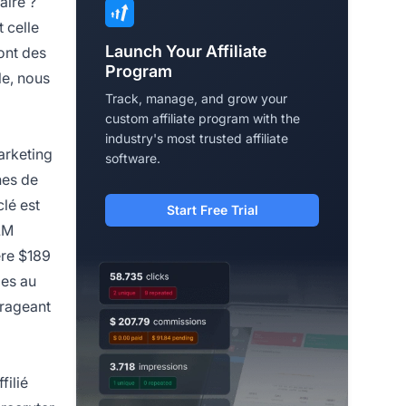
aire ?
 celle
Launch Your Affiliate
ont des
Program
le, nous
Track, manage, and grow your
custom affiliate program with the
industry's most trusted affiliate
rketing
software.
nes de
lé est
Start Free Trial
LM
ère
$189
ies au
urageant
ffilié