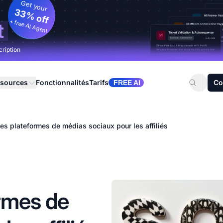
Get your
33% off
+ free AI Agent
t
cription
sources
Fonctionnalités
Tarifs
Co
FREE AI
es plateformes de médias sociaux pour les affiliés
rmes de