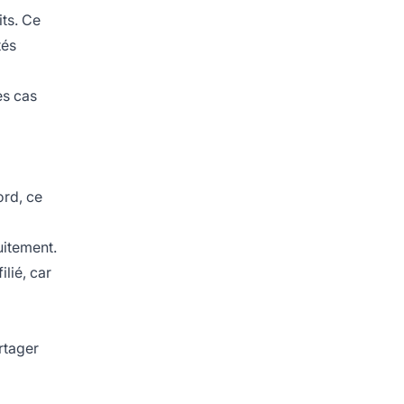
its. Ce
tés
es cas
ord, ce
uitement.
lié, car
rtager