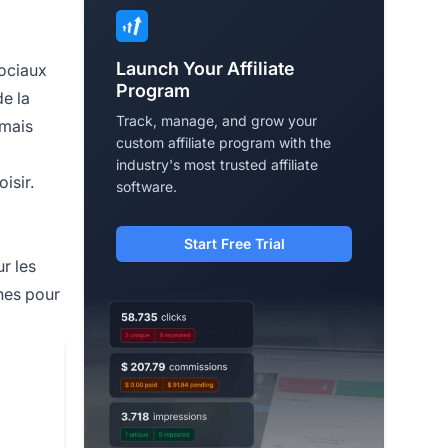
Launch Your Affiliate
ociaux
Program
de la
Track, manage, and grow your
 mais
custom affiliate program with the
industry's most trusted affiliate
isir.
software.
Start Free Trial
ur les
hes pour