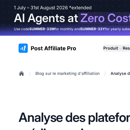
1 July – 31st August 2026 *extended
AI Agents at
Zero Cos
Use code
SUMMER-33M
for monthly and
SUMMER-33Y
for yearly subs
:site.title
Produit
Res
/
/
Blog sur le marketing d'affiliation
Analyse d
Home
Analyse des platefo