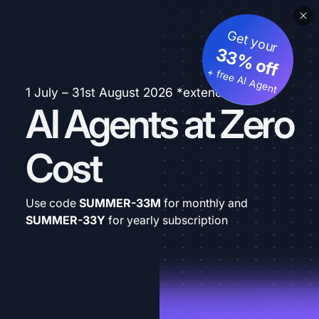
Get your
33% off
+ free AI Agent
1 July – 31st August 2026 *extended
AI Agents at Zero
Cost
Use code
SUMMER-33M
for monthly and
SUMMER-33Y
for yearly subscription