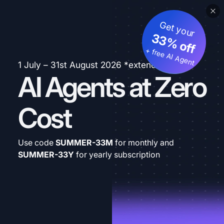
Get your
33% off
+ free AI Agent
1 July – 31st August 2026 *extended
AI Agents at Zero
Cost
Use code
SUMMER-33M
for monthly and
SUMMER-33Y
for yearly subscription