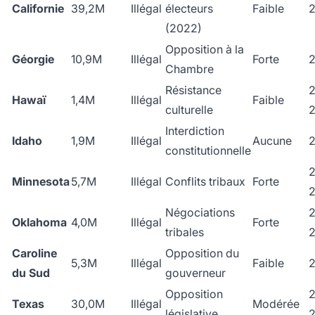
Californie
39,2M
Illégal
électeurs
Faible
(2022)
Opposition à la
Géorgie
10,9M
Illégal
Forte
Chambre
Résistance
Hawaï
1,4M
Illégal
Faible
culturelle
Interdiction
Idaho
1,9M
Illégal
Aucune
constitutionnelle
Minnesota
5,7M
Illégal
Conflits tribaux
Forte
Négociations
Oklahoma
4,0M
Illégal
Forte
tribales
Caroline
Opposition du
5,3M
Illégal
Faible
du Sud
gouverneur
Opposition
Texas
30,0M
Illégal
Modérée
législative