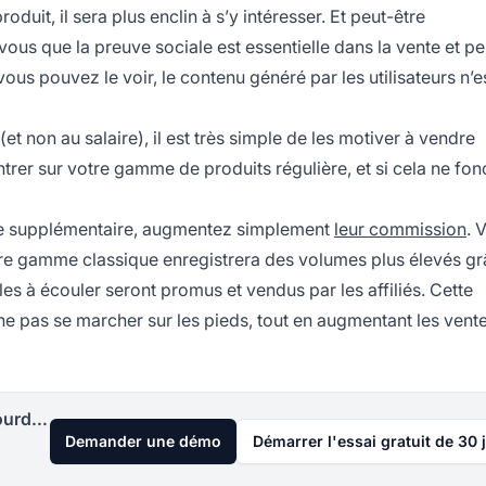
oduit, il sera plus enclin à s’y intéresser. Et peut-être
ous que la preuve sociale est essentielle dans la vente et pe
vous pouvez le voir, le
contenu généré par les utilisateurs
n’e
t non au salaire), il est très simple de les motiver à vendre
rer sur votre gamme de produits régulière, et si cela ne fon
uce supplémentaire, augmentez simplement
leur commission
. 
re gamme classique enregistrera des volumes plus élevés gr
iles à écouler seront promus et vendus par les affiliés. Cette
e pas se marcher sur les pieds, tout en augmentant les vent
Lancez votre programme d'affiliation aujourd'hui
Demander une démo
Démarrer l'essai gratuit de 30 