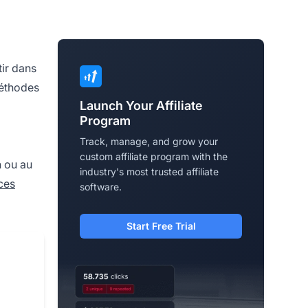
tir dans
méthodes
Launch Your Affiliate
Program
Track, manage, and grow your
custom affiliate program with the
n ou au
industry's most trusted affiliate
ces
software.
Start Free Trial