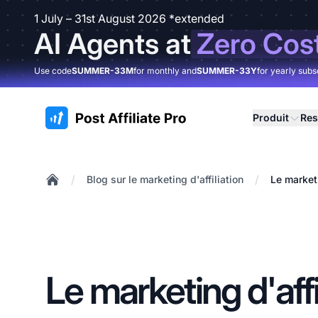
1 July – 31st August 2026 *extended
AI Agents at
Zero Cos
Use code
SUMMER-33M
for monthly and
SUMMER-33Y
for yearly subs
:site.title
Produit
Res
/
/
Blog sur le marketing d'affiliation
Le marketi
Home
Le marketing d'affi