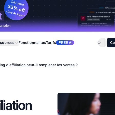
Get your
33% off
+ free AI Agent
t
cription
sources
Fonctionnalités
Tarifs
Co
FREE AI
ng d'affiliation peut-il remplacer les ventes ?
liation