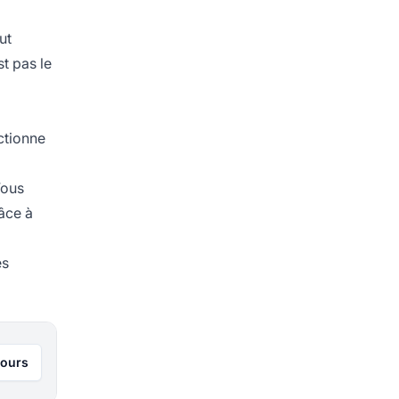
ut
st pas le
ctionne
Vous
âce à
es
jours