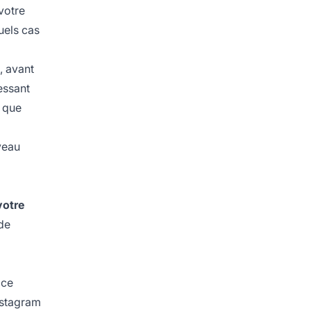
votre
uels cas
, avant
essant
s que
veau
votre
de
 ce
nstagram