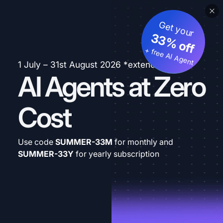
Get your
33% off
+ free AI Agent
1 July – 31st August 2026 *extended
AI Agents at Zero
Cost
Use code
SUMMER-33M
for monthly and
SUMMER-33Y
for yearly subscription