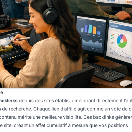
ue
acklinks
depuis des sites établis, améliorant directement l’au
 de recherche. Chaque lien d’affilié agit comme un vote de 
ontenu mérite une meilleure visibilité. Ces backlinks génère
re site, créant un effet cumulatif à mesure que vos positions