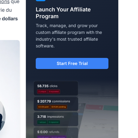
sions
que
Launch Your Affiliate
rie du
Program
e dollars
Track, manage, and grow your
custom affiliate program with the
industry's most trusted affiliate
software.
Start Free Trial