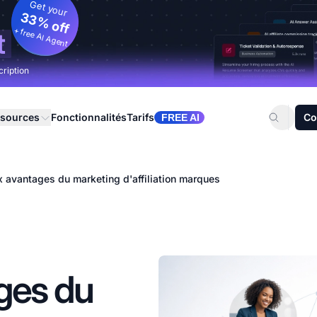
Get your
33% off
+ free AI Agent
t
cription
sources
Fonctionnalités
Tarifs
Co
FREE AI
x avantages du marketing d'affiliation marques
ges du