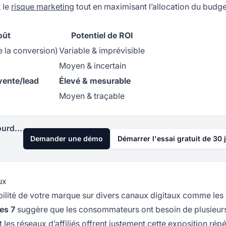
t le
risque marketing
tout en maximisant l’allocation du budge
oût
Potentiel de ROI
e la conversion)
Variable & imprévisible
Moyen & incertain
vente/lead
Élevé & mesurable
Moyen & traçable
Lancez votre programme d'affiliation aujourd'hui
Demander une démo
Démarrer l'essai gratuit de 30 
ux
isibilité de votre marque sur divers canaux digitaux comme les
es 7
suggère que les consommateurs ont besoin de plusieur
les réseaux d’affiliés offrent justement cette exposition répé