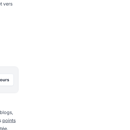
t vers
jours
 blogs,
s
points
tée.