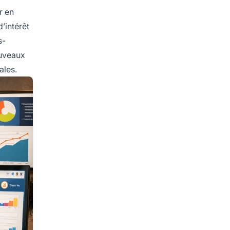
r en
’intérêt
s-
ouveaux
ales.