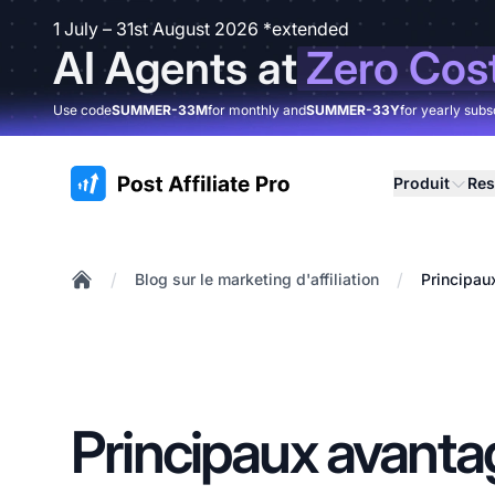
1 July – 31st August 2026 *extended
AI Agents at
Zero Cos
Use code
SUMMER-33M
for monthly and
SUMMER-33Y
for yearly subs
:site.title
Produit
Res
/
/
Blog sur le marketing d'affiliation
Principau
Home
Principaux avanta