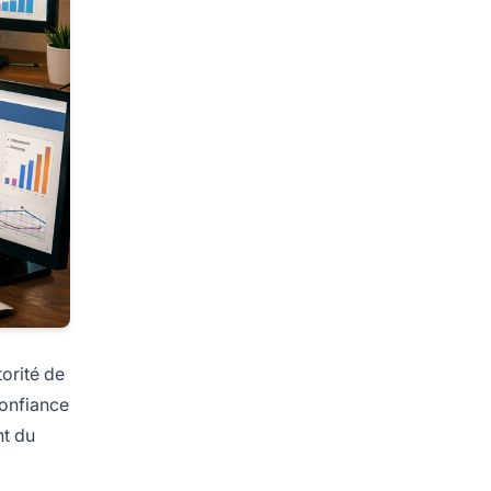
torité de
confiance
nt du