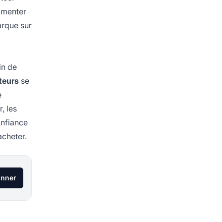
gmenter
arque sur
in de
teurs
se
e
, les
onfiance
acheter.
onner