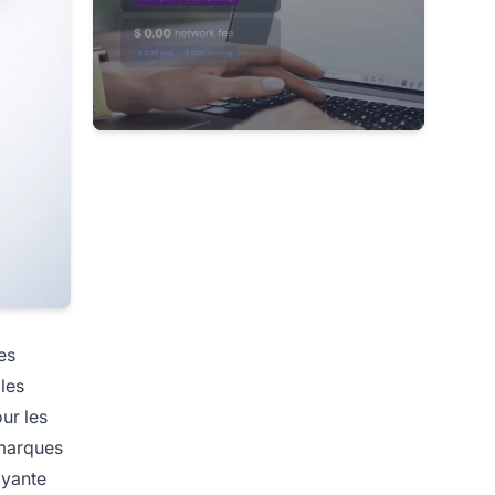
es
 les
ur les
 marques
ayante