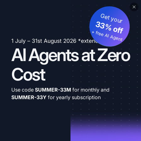
Get your
33% off
+ free AI Agent
1 July – 31st August 2026 *extended
AI Agents at Zero
Cost
Use code
SUMMER-33M
for monthly and
SUMMER-33Y
for yearly subscription