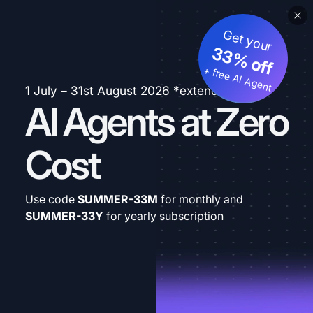
Get your
33% off
+ free AI Agent
1 July – 31st August 2026 *extended
AI Agents at Zero
Cost
Use code
SUMMER-33M
for monthly and
SUMMER-33Y
for yearly subscription