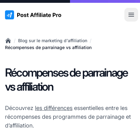
:site.title
Ouvr
/
/
Blog sur le marketing d'affiliation
Home
Récompenses de parrainage vs affiliation
Récompenses de parrainage
vs affiliation
Découvrez
les différences
essentielles entre les
récompenses des programmes de parrainage et
d’affiliation.