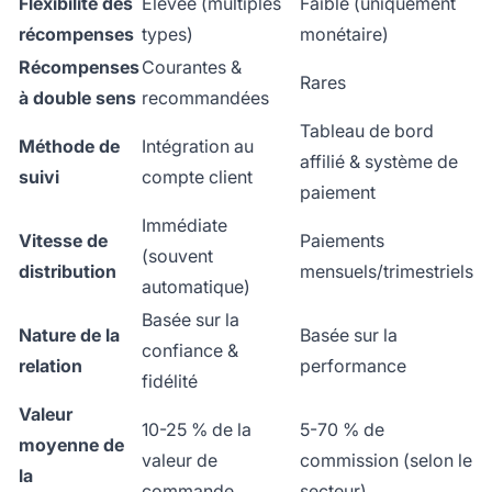
Flexibilité des
Élevée (multiples
Faible (uniquement
récompenses
types)
monétaire)
Récompenses
Courantes &
Rares
à double sens
recommandées
Tableau de bord
Méthode de
Intégration au
affilié & système de
suivi
compte client
paiement
Immédiate
Vitesse de
Paiements
(souvent
distribution
mensuels/trimestriels
automatique)
Basée sur la
Nature de la
Basée sur la
confiance &
relation
performance
fidélité
Valeur
10-25 % de la
5-70 % de
moyenne de
valeur de
commission (selon le
la
commande
secteur)