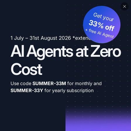
Get your
33% off
+ free AI Agent
1 July – 31st August 2026 *extended
AI Agents at Zero
Cost
Use code
SUMMER-33M
for monthly and
SUMMER-33Y
for yearly subscription