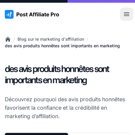
:site.title
Ouvr
/
/
Blog sur le marketing d'affiliation
Home
des avis produits honnêtes sont importants en marketing
des avis produits honnêtes sont
importants en marketing
Découvrez pourquoi des avis produits honnêtes
favorisent la confiance et la crédibilité en
marketing d’affiliation.