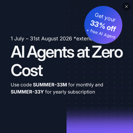
Get your
33% off
+ free AI Agent
1 July – 31st August 2026 *extended
AI Agents at Zero
Cost
Use code
SUMMER-33M
for monthly and
SUMMER-33Y
for yearly subscription