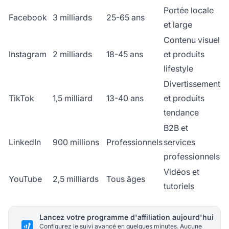
Portée locale
Facebook
3 milliards
25-65 ans
et large
Contenu visuel
Instagram
2 milliards
18-45 ans
et produits
lifestyle
Divertissement
TikTok
1,5 milliard
13-40 ans
et produits
tendance
B2B et
LinkedIn
900 millions
Professionnels
services
professionnels
Vidéos et
YouTube
2,5 milliards
Tous âges
tutoriels
Lancez votre programme d'affiliation aujourd'hui
Configurez le suivi avancé en quelques minutes. Aucune