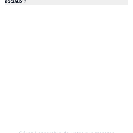
sociaux ?
Prêt à maximiser votre
marketing d'affiliation
avec PostAffiliatePro ?