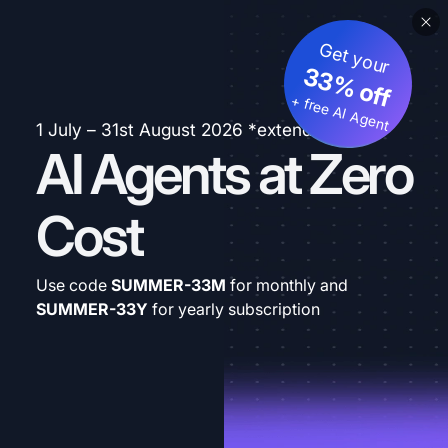
Get your
33% off
+ free AI Agent
1 July – 31st August 2026 *extended
AI Agents at Zero
Cost
Use code
SUMMER-33M
for monthly and
SUMMER-33Y
for yearly subscription