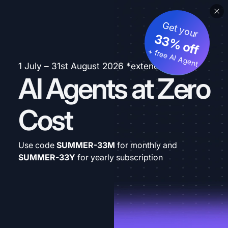
Get your
33% off
+ free AI Agent
1 July – 31st August 2026 *extended
AI Agents at Zero
Cost
Use code
SUMMER-33M
for monthly and
SUMMER-33Y
for yearly subscription