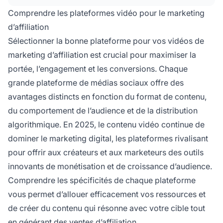
visuelles de produits via Reels et Stories, et
Comprendre les plateformes vidéo pour le marketing
Facebook Live permet un engagement
d’affiliation
communautaire en temps réel. La plateforme
Sélectionner la bonne plateforme pour vos vidéos de
optimale dépend de votre niche, du style de
marketing d’affiliation est crucial pour maximiser la
contenu et des données démographiques de
votre cible.
portée, l’engagement et les conversions. Chaque
grande plateforme de médias sociaux offre des
avantages distincts en fonction du format de contenu,
du comportement de l’audience et de la distribution
algorithmique. En 2025, le contenu vidéo continue de
dominer le marketing digital, les plateformes rivalisant
pour offrir aux créateurs et aux marketeurs des outils
innovants de monétisation et de croissance d’audience.
Comprendre les spécificités de chaque plateforme
vous permet d’allouer efficacement vos ressources et
de créer du contenu qui résonne avec votre cible tout
en générant des ventes d’affiliation.