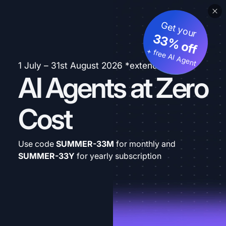
Get your
33% off
+ free AI Agent
1 July – 31st August 2026 *extended
AI Agents at Zero
Cost
Use code
SUMMER-33M
for monthly and
SUMMER-33Y
for yearly subscription