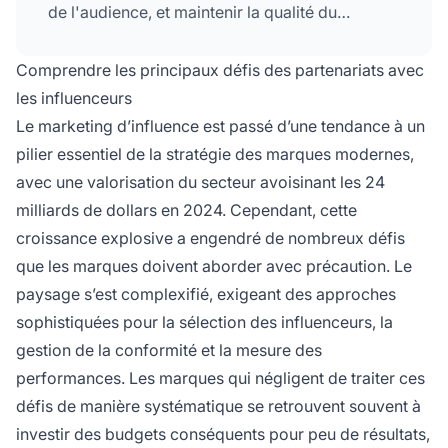
de l'audience, et maintenir la qualité du
contenu tout en laissant une liberté créative. Le
succès nécessite des objectifs clairs, une
Comprendre les principaux défis des partenariats avec
sélection rigoureuse des influenceurs, une
les influenceurs
communication transparente et un suivi continu
Le marketing d’influence est passé d’une tendance à un
des performances.
pilier essentiel de la stratégie des marques modernes,
avec une valorisation du secteur avoisinant les 24
milliards de dollars en 2024. Cependant, cette
croissance explosive a engendré de nombreux défis
que les marques doivent aborder avec précaution. Le
paysage s’est complexifié, exigeant des approches
sophistiquées pour la sélection des influenceurs, la
gestion de la conformité et la mesure des
performances. Les marques qui négligent de traiter ces
défis de manière systématique se retrouvent souvent à
investir des budgets conséquents pour peu de résultats,