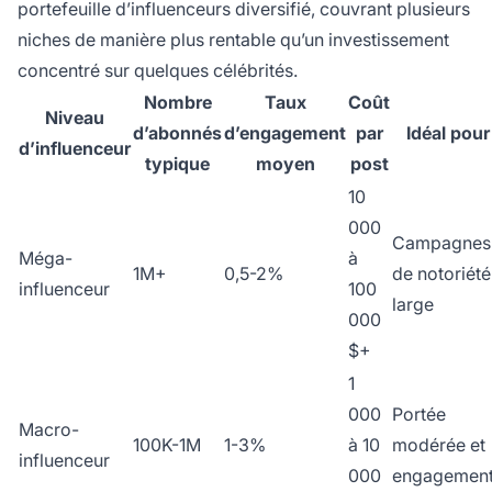
portefeuille d’influenceurs diversifié, couvrant plusieurs
niches de manière plus rentable qu’un investissement
concentré sur quelques célébrités.
Nombre
Taux
Coût
Niveau
d’abonnés
d’engagement
par
Idéal pour
d’influenceur
typique
moyen
post
10
000
Campagnes
Méga-
à
1M+
0,5-2%
de notoriété
influenceur
100
large
000
$+
1
000
Portée
Macro-
100K-1M
1-3%
à 10
modérée et
influenceur
000
engagemen