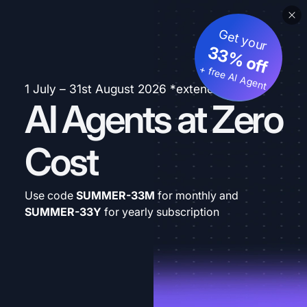
Get your
33% off
+ free AI Agent
1 July – 31st August 2026 *extended
AI Agents at Zero
Cost
Use code
SUMMER-33M
for monthly and
SUMMER-33Y
for yearly subscription