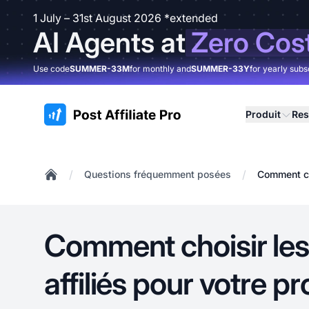
1 July – 31st August 2026 *extended
AI Agents at
Zero Cos
Use code
SUMMER-33M
for monthly and
SUMMER-33Y
for yearly subs
:site.title
Produit
Res
/
/
Questions fréquemment posées
Comment ch
Home
Comment choisir le
affiliés pour votre 