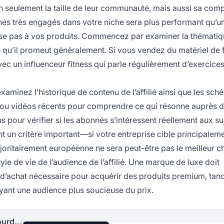
 seulement la taille de leur communauté, mais aussi sa comp
nés très engagés dans votre niche sera plus performant qu’un 
sse pas à vos produits. Commencez par examiner la thémati
ces qu’il promeut généralement. Si vous vendez du matériel de 
vec un influenceur fitness qui parle régulièrement d’exercices
examinez l’historique de contenu de l’affilié ainsi que les sc
s ou vidéos récents pour comprendre ce qui résonne auprès d
 pour vérifier si les abonnés s’intéressent réellement aux su
 un critère important—si votre entreprise cible principalem
ajoritairement européenne ne sera peut-être pas le meilleur c
le de vie de l’audience de l’affilié. Une marque de luxe doit
ir d’achat nécessaire pour acquérir des produits premium, tan
yant une audience plus soucieuse du prix.
Lancez votre programme d'affiliation aujourd'hui