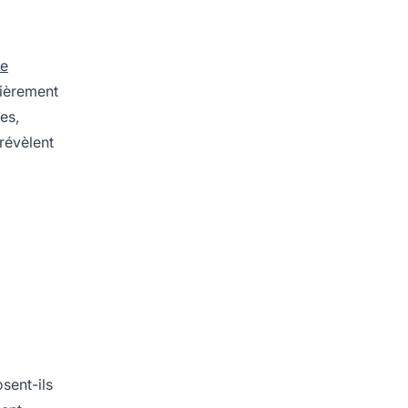
e
lièrement
es,
révèlent
sent-ils