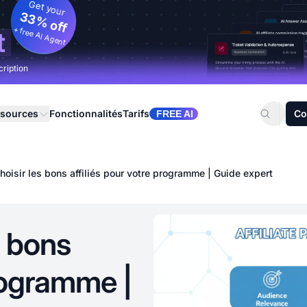
Get your
33% off
+ free AI Agent
t
cription
sources
Fonctionnalités
Tarifs
Co
FREE AI
oisir les bons affiliés pour votre programme | Guide expert
s bons
programme |