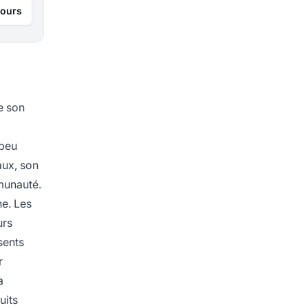
jours
e son
 peu
aux, son
mmunauté.
he. Les
urs
sents
r
a
uits