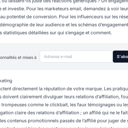
, ou laissent-ils juste des réactions génériques ? Un engage
e et investie. Pour les marketeurs email, demandez à voir leu
 au potentiel de conversion. Pour les influenceurs sur les rés
 la démographie de leur audience et les schémas d’engagemen
statistiques détaillées sur qui s’engage et comment.
Adresse e-mail
S'ab
onnalités et mises à
keting
actent directement la réputation de votre marque. Les pratiq
doivent clairement divulguer leurs relations d’affiliation, fou
ues trompeuses comme le clickbait, les faux témoignages ou le
n claire des relations d’affiliation ; un affilié qui ne le fai
les contenus promotionnels passés de l’affilié pour juger de