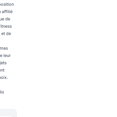
osition
affilié
que de
fitness
 et de
hémas
e leur
jets
ent
hoix.
dis