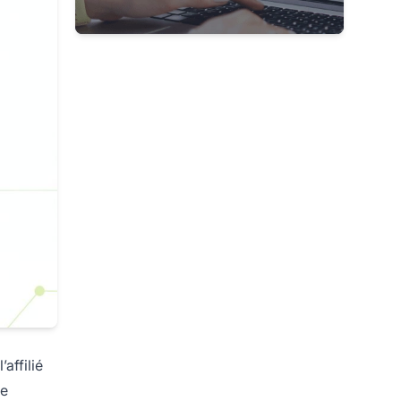
affilié
de