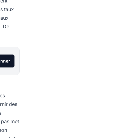
ment
rs taux
eaux
t. De
onner
ues
rnir des
s
t pas met
 son