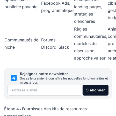
Facebook Ads,
cibl
publicité payante
landing pages,
programmatique
gest
stratégies
bud
d’enchères
Règles
Ani
communautaires,
com
Communautés de
Forums,
modèles de
pro
niche
Discord, Slack
discussion,
auth
approche valeur
rela
Rejoignez notre newsletter
Soyez le premier à connaître les nouvelles fonctionnalités et
mises à jour.
Adresse e-mail
S'abonner
Étape 4 : Fournissez des kits de ressources
personnalisés