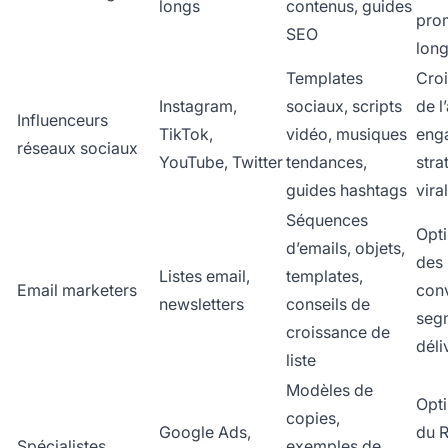
longs
contenus, guides
pro
SEO
lon
Templates
Cro
Instagram,
sociaux, scripts
de l
Influenceurs
TikTok,
vidéo, musiques
eng
réseaux sociaux
YouTube, Twitter
tendances,
stra
guides hashtags
viral
Séquences
Opti
d’emails, objets,
des
Listes email,
templates,
Email marketers
conv
newsletters
conseils de
seg
croissance de
déli
liste
Modèles de
Opti
copies,
Google Ads,
du R
Spécialistes
exemples de