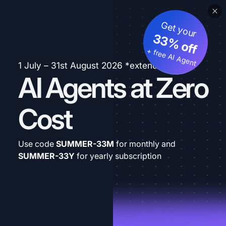
Get your
33% off
+ free AI Agent
1 July – 31st August 2026 *extended
AI Agents at Zero
Cost
Use code
SUMMER-33M
for monthly and
SUMMER-33Y
for yearly subscription