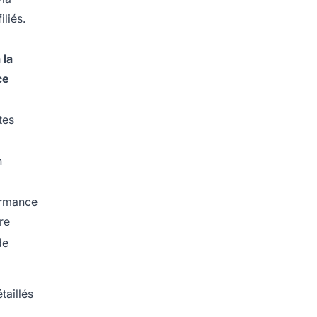
liés.
 la
ce
tes
n
ormance
re
de
taillés