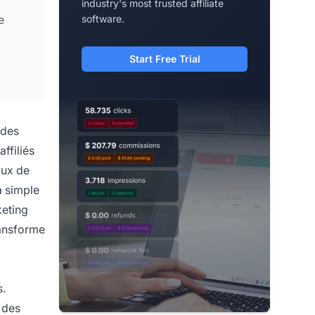
industry's most trusted affiliate
e
software.
Start Free Trial
ides
ffiliés
aux de
a simple
keting
ransforme
s.
 des