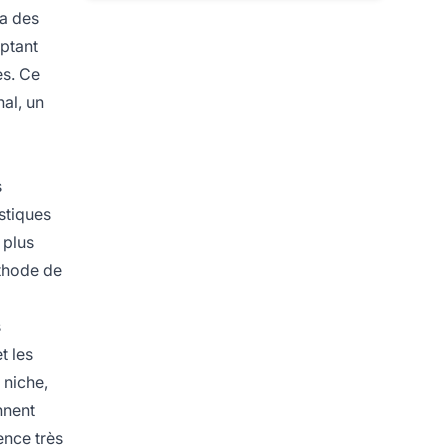
 a des
aptant
es. Ce
al, un
s
stiques
 plus
méthode de
s
t les
 niche,
nnent
ence très