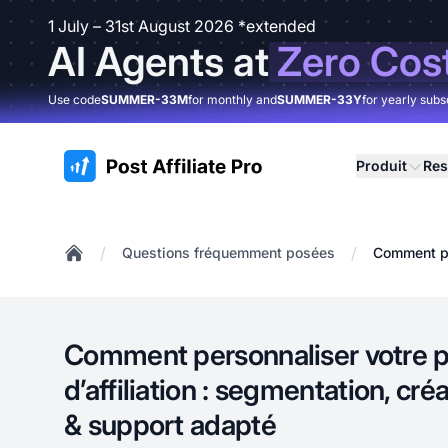
1 July – 31st August 2026 *extended
AI Agents at
Zero Cos
Use code
SUMMER-33M
for monthly and
SUMMER-33Y
for yearly subs
:site.title
Produit
Res
/
/
Questions fréquemment posées
Comment pe
Home
Comment personnaliser votre
d’affiliation : segmentation, cr
& support adapté