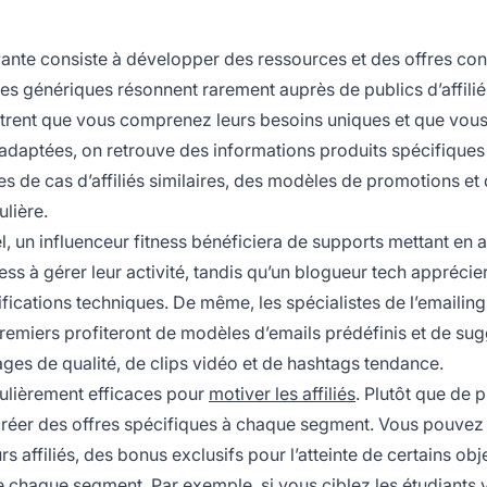
uivante consiste à développer des ressources et des offres co
s génériques résonnent rarement auprès de publics d’affilié
ntrent que vous comprenez leurs besoins uniques et que vou
s adaptées, on retrouve des informations produits spécifiques
 de cas d’affiliés similaires, des modèles de promotions et
lière.
l, un influenceur fitness bénéficiera de supports mettant en a
ness à gérer leur activité, tandis qu’un blogueur tech apprécie
ifications techniques. De même, les spécialistes de l’emailing
remiers profiteront de modèles d’emails prédéfinis et de su
ages de qualité, de clips vidéo et de hashtags tendance.
culièrement efficaces pour
motiver les affiliés
. Plutôt que de 
réer des offres spécifiques à chaque segment. Vous pouvez
affiliés, des bonus exclusifs pour l’atteinte de certains obj
 chaque segment. Par exemple, si vous ciblez les étudiants 