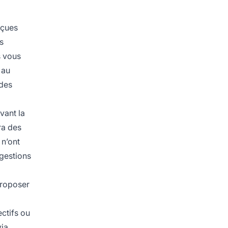
nçues
s
s vous
 au
 des
vant la
ra des
 n’ont
ggestions
proposer
ectifs ou
via