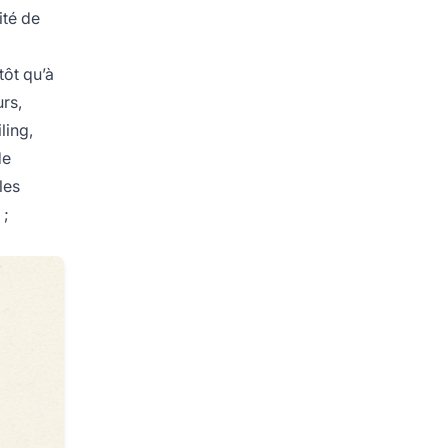
ité de
tôt qu’à
rs,
ling,
de
les
 ;