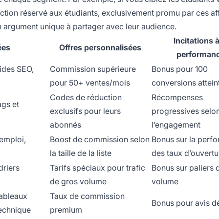
ction réservé aux étudiants, exclusivement promu par ces affi
 un argument unique à partager avec leur audience.
Incitations à
ées
Offres personnalisées
performan
uides SEO,
Commission supérieure
Bonus pour 100
pour 50+ ventes/mois
conversions attein
Codes de réduction
Récompenses
ags et
exclusifs pour leurs
progressives selo
abonnés
l’engagement
’emploi,
Boost de commission selon
Bonus sur la perf
la taille de la liste
des taux d’ouvertu
driers
Tarifs spéciaux pour trafic
Bonus sur paliers 
de gros volume
volume
tableaux
Taux de commission
Bonus pour avis dé
echnique
premium