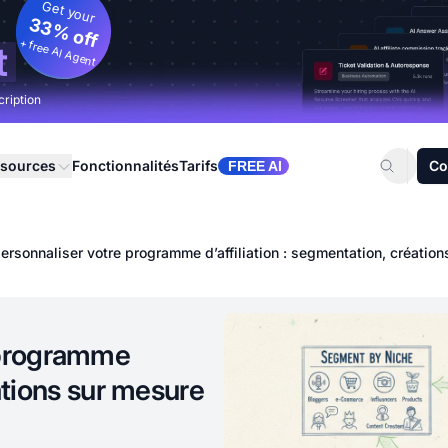
Get your
33% off
+ free AI Agent
t
cription
sources
Fonctionnalités
Tarifs
Co
FREE AI
rsonnaliser votre programme d’affiliation : segmentation, créatio
 programme
éations sur mesure