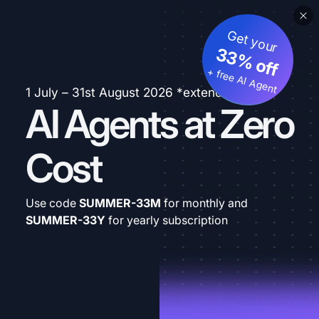
Get your
33% off
+ free AI Agent
1 July – 31st August 2026 *extended
AI Agents at Zero
Cost
Use code
SUMMER-33M
for monthly and
SUMMER-33Y
for yearly subscription