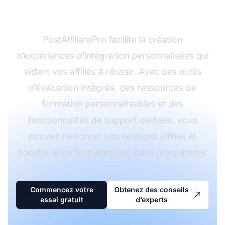
d’affiliation ?
PostAffiliatePro facilite la création
d’expériences d’intégration personnalisées qui
aident vos affiliés à réussir. Avec des outils
d’évaluation intégrés, des ressources de
formation personnalisables et des
fonctionnalités de support dédiées, vous
pouvez renforcer vos relations affiliés et
booster la performance de votre programme.
Commencez votre
Obtenez des conseils
essai gratuit
d’experts