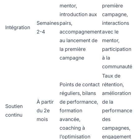
mentor,
première
introduction aux
campagne,
Semaines
pairs,
interactions
Intégration
2-4
accompagnement
avec le
au lancement de
mentor,
la première
participation
campagne
à la
communauté
Taux de
Points de contact
rétention,
réguliers, bilans
amélioration
À partir
de performance,
de la
Soutien
du 2e
formation
performance
continu
mois
avancée,
des
coaching à
campagnes,
l’optimisation
engagement