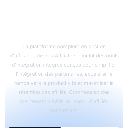
Prêt à transformer
votre programme
d'affiliation ?
La plateforme complète de gestion
d'affiliation de PostAffiliatePro inclut des outils
d'intégration intégrés conçus pour simplifier
l'intégration des partenaires, accélérer le
temps vers la productivité et maximiser la
rétention des affiliés. Commencez dès
maintenant à bâtir un réseau d'affiliés
performant.