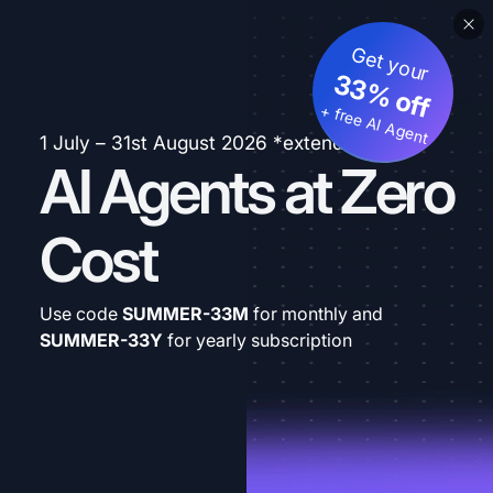
Get your
33% off
+ free AI Agent
1 July – 31st August 2026 *extended
AI Agents at Zero
Cost
Use code
SUMMER-33M
for monthly and
SUMMER-33Y
for yearly subscription