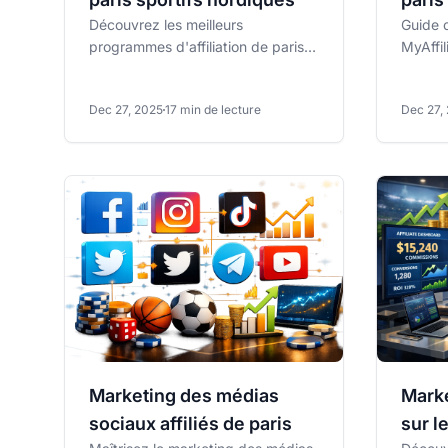
Découvrez les meilleurs
Guide 
programmes d'affiliation de paris
MyAffil
sportifs nordiques en Suède, au
paris s
Danemark et en Finlande.
des affi
Dec 27, 2025
17 min de lecture
Dec 27,
Marketing des médias
Marke
sociaux affiliés de paris
sur l