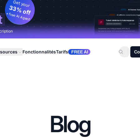
Get your
33% off
+ free AI Agent
t
cription
sources
Fonctionnalités
Tarifs
Co
FREE AI
Blog