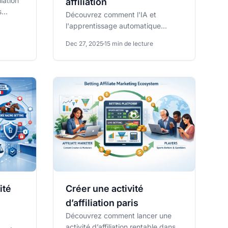
liation
affiliation
s
Découvrez comment l'IA et
u long
l'apprentissage automatique
transforment le marketing
Dec 27, 2025
15 min de lecture
d'affiliation pour les paris grâce
au...
ité
Créer une activité
d’affiliation paris
Découvrez comment lancer une
activité d’affiliation rentable dans