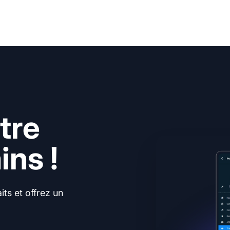
tre
ns !
ts et offrez un
.