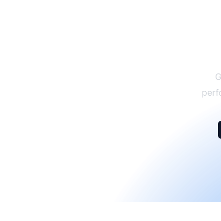
G
perf