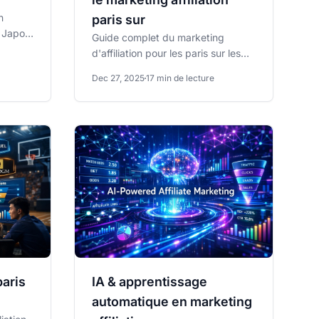
n
paris sur
u Japon,
Guide complet du marketing
xigences
d'affiliation pour les paris sur les
super-combats de boxe et MMA.
Dec 27, 2025
17 min de lecture
Découvrez les modèles de...
paris
IA & apprentissage
automatique en marketing