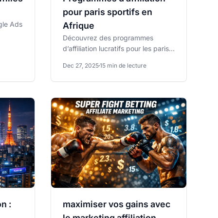
pour paris sportifs en
gle Ads
Afrique
Découvrez des programmes
e
d’affiliation lucratifs pour les paris
sportifs en Afrique, notamment au
Dec 27, 2025
15 min de lecture
Nigeria, au Kenya et...
n :
maximiser vos gains avec
le marketing affiliation