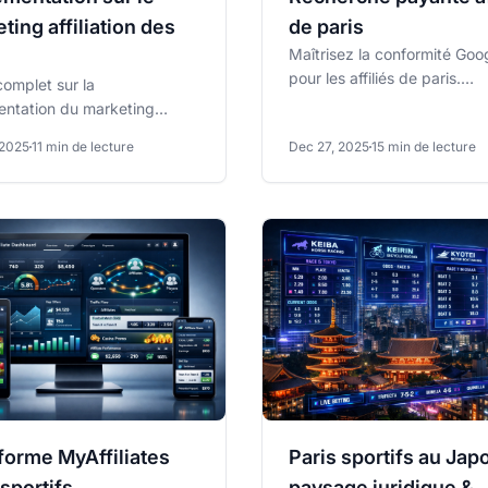
ting affiliation des
de paris
Maîtrisez la conformité Goo
pour les affiliés de paris.
omplet sur la
Découvrez les exigences d
entation du marketing
certification.
iation des jeux d'argent de la
 2025
11 min de lecture
Dec 27, 2025
15 min de lecture
n Espagne, les exigences
forme MyAffiliates
Paris sportifs au Japo
 sportifs
paysage juridique &