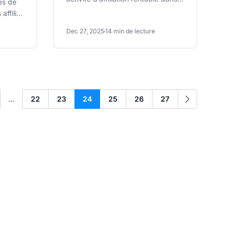
es de
les paris grâce à notre guide
affiliés
complet couvrant le...
.
Dec 27, 2025
14 min de lecture
...
22
23
24
25
26
27
t
Suivant