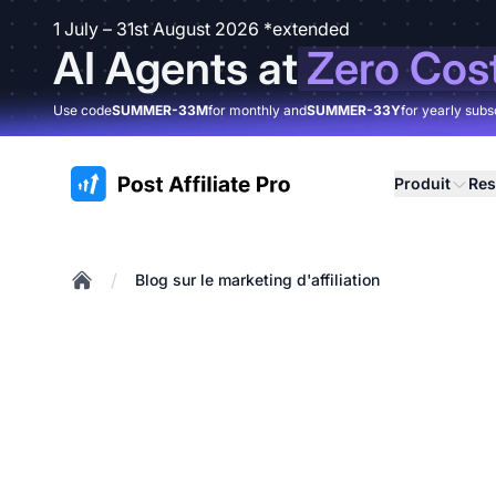
1 July – 31st August 2026 *extended
AI Agents at
Zero Cos
Use code
SUMMER-33M
for monthly and
SUMMER-33Y
for yearly subs
:site.title
Produit
Res
/
Blog sur le marketing d'affiliation
Home