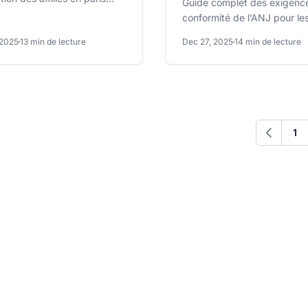
Guide complet des exigenc
a FTC et les normes
conformité de l’ANJ pour les 
tionales.
aux jeux d’argent en France
 2025
13 min de lecture
Dec 27, 2025
14 min de lecture
Découvrez les règles...
1
Précéden