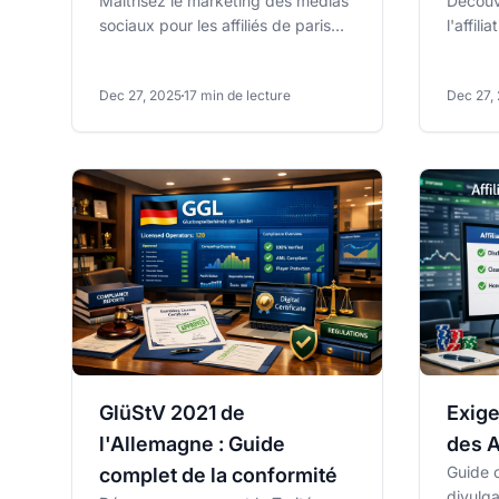
Maîtrisez le marketing des médias
Découv
sociaux pour les affiliés de paris
l'affili
grâce à notre guide complet,
footbal
plateforme par...
les meil
Dec 27, 2025
17 min de lecture
Dec 27,
GlüStV 2021 de
Exige
l'Allemagne : Guide
des A
Guide 
complet de la conformité
divulga