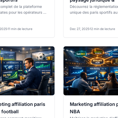
complet de la plateforme
Découvrez la réglementatio
iates pour les opérateurs de
unique des paris sportifs a
portifs. Découvrez le suivi
les options légales et les e
liés, la...
de conformité pour...
 2025
11 min de lecture
Dec 27, 2025
12 min de lecture
ting affiliation paris
Marketing affiliation 
e football
NBA