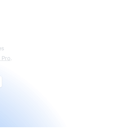
es
e Pro
.