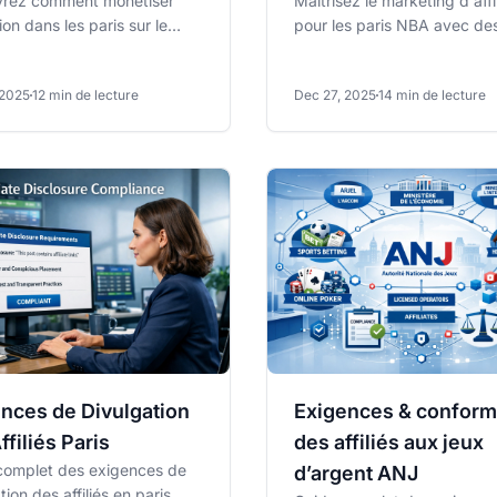
rez comment monétiser
Maîtrisez le marketing d'affi
ation dans les paris sur le
pour les paris NBA avec de
l. Apprenez les stratégies,
stratégies éprouvées tout a
leurs...
de la saison de...
 2025
12 min de lecture
Dec 27, 2025
14 min de lecture
nces de Divulgation
Exigences & conform
ffiliés Paris
des affiliés aux jeux
complet des exigences de
d’argent ANJ
tion des affiliés en paris