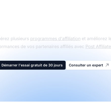
Le leader du logiciel
d'affiliation
érez plusieurs
programmes d'affiliation
et améliorez l
ormances de vos partenaires affiliés avec
Post Affiliat
Démarrer l'essai gratuit de 30 jours
Consulter un expert