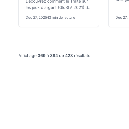
Découvrez comment le Traité sur
selon l
les jeux d’argent (GlüStV 2021) de
interna
l’Allemagne impacte le marketing
Dec 27, 2025
13 min de lecture
Dec 27,
d’affiliation.
Affichage
369
à
384
de
428
résultats