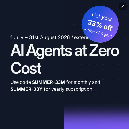
Get your
33% off
+ free AI Agent
1 July – 31st August 2026 *extended
AI Agents at Zero
Cost
Use code
SUMMER-33M
for monthly and
SUMMER-33Y
for yearly subscription