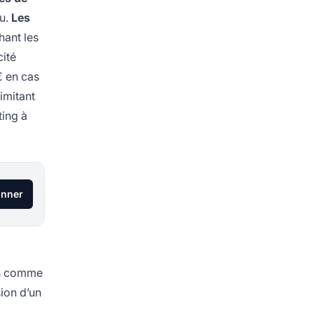
eu.
Les
hant les
cité
€ en cas
imitant
ting à
onner
ais comme
sion d’un