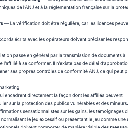
ques de l’ANJ et à la réglementation française sur la prote
rs
— La vérification doit être régulière, car les licences peuve
ords écrits avec les opérateurs doivent préciser les respon
iliation passe en général par la transmission de documents à
 l’affilié à se conformer. Il n’existe pas de délai d’approbatio
mener ses propres contrôles de conformité ANJ, ce qui peut 
 marketing
qui encadrent directement la façon dont les affiliés peuvent
lier sur la protection des publics vulnérables et des mineurs
ffirmations sensationnalistes sur les gains, les témoignages 
nu normalisant le jeu excessif ou présentant le jeu comme une 
motionnels doivent comporter de manière visible des
messag