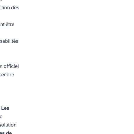
ction des
nt être
sabilités
n officiel
prendre
.
Les
de
solution
es de