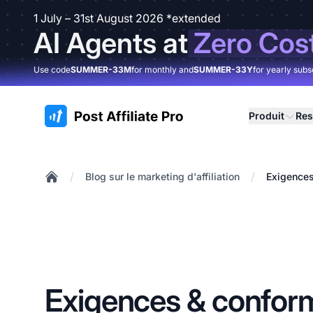
1 July – 31st August 2026 *extended
AI Agents at
Zero Cos
Use code
SUMMER-33M
for monthly and
SUMMER-33Y
for yearly subs
:site.title
Produit
Res
/
/
Blog sur le marketing d'affiliation
Exigences
Home
Exigences & conform