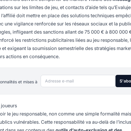
ations sur les limites de jeu, et contacts d’aide tels qu’Evaluj
l’affilié doit mettre en place des solutions techniques empêc
une vigilance renforcée sur les réseaux sociaux et la publi
règles, infligeant des sanctions allant de 75 000 € à 800 000 
rcé les restrictions publicitaires liées au jeu responsable, l
 et exigeant la soumission semestrielle des stratégies marke
leurs actions en conséquence.
Adresse e-mail
S'ab
onnalités et mises à
 joueurs
ouvoir le jeu responsable, non comme une simple formalité m
blics vulnérables. Cette responsabilité va au-delà de l’inclu
ement dans ses contenus des
outils d’auto-exclusion et des