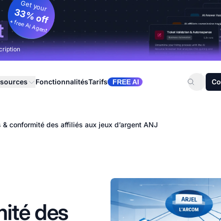
Get your
33% off
+ free AI Agent
t
cription
sources
Fonctionnalités
Tarifs
Co
FREE AI
 & conformité des affiliés aux jeux d’argent ANJ
ité des