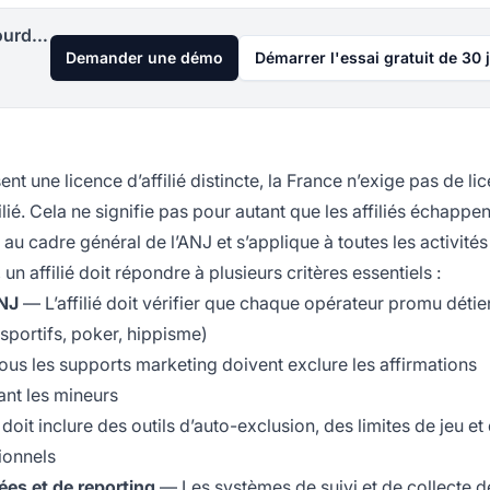
Lancez votre programme d'affiliation aujourd'hui
Demander une démo
Démarrer l'essai gratuit de 30 
t une licence d’affilié distincte, la France n’exige pas de li
ié. Cela ne signifie pas pour autant que les affiliés échappen
 au cadre général de l’ANJ et s’applique à toutes les activités
 affilié doit répondre à plusieurs critères essentiels :
NJ
— L’affilié doit vérifier que chaque opérateur promu détie
 sportifs, poker, hippisme)
us les supports marketing doivent exclure les affirmations
ant les mineurs
 doit inclure des outils d’auto-exclusion, des limites de jeu et
ionnels
es et de reporting
— Les systèmes de suivi et de collecte d