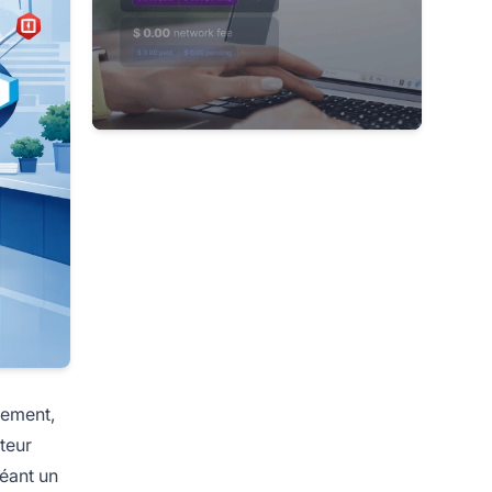
lement,
cteur
réant un