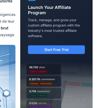
utorité
Launch Your Affiliate
Program
exigences
Track, manage, and grow your
é de leur
custom affiliate program with the
 brut
industry's most trusted affiliate
e paysage
software.
Start Free Trial