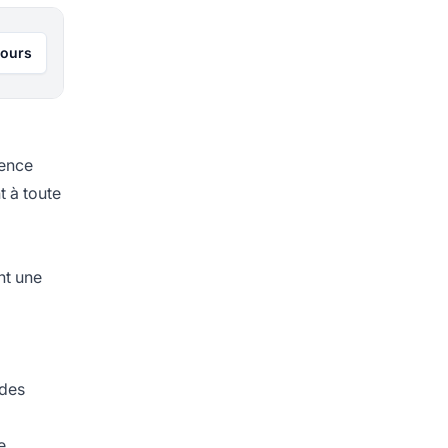
jours
cence
t à toute
nt une
 des
e