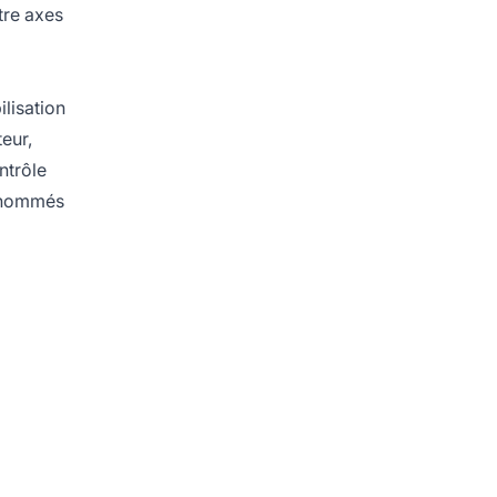
tre axes
ilisation
eur,
ntrôle
es nommés