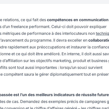
e relations, ce qui fait des
compétences en communication
s d’un freelance performant. Celui-ci doit pouvoir expliquer
es métriques de performance à des interlocuteurs non
techniq
r l’avancement du programme. Il devra exceller en
collaborat
pondre rapidement aux préoccupations et instaurer la confianc
nne et ce qui doit être amélioré. En interne, il doit aussi sav
ie d’affiliation sur les objectifs marketing, produit et business
lits sont tout aussi importantes : lorsqu’un souci survient
nce compétent saura le gérer diplomatiquement tout en prése
passée est l’un des meilleurs indicateurs de réussite future
 études de cas. Demandez des exemples précis de campagnes g
e conversion et le chiffre d’affaires généré – les chiffres par