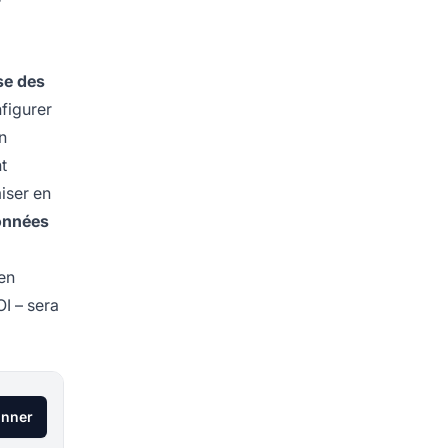
yse des
figurer
n
t
miser en
données
en
OI – sera
onner