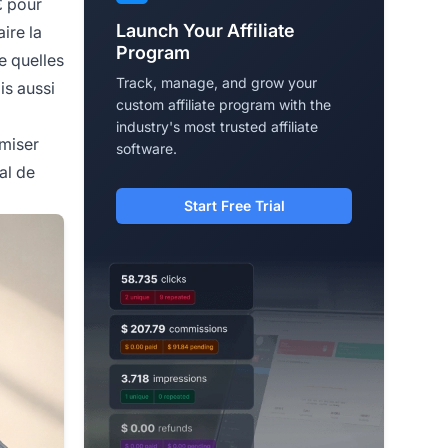
£ pour
Launch Your Affiliate
ire la
Program
e quelles
Track, manage, and grow your
is aussi
custom affiliate program with the
industry's most trusted affiliate
 miser
software.
al de
Start Free Trial