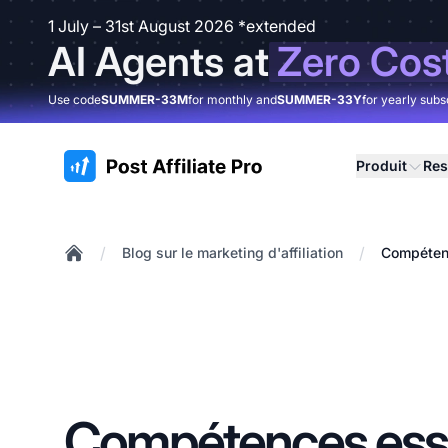
1 July – 31st August 2026 *extended
AI Agents at
Zero Cos
Use code
SUMMER-33M
for monthly and
SUMMER-33Y
for yearly subs
:site.title
Produit
Res
/
/
Blog sur le marketing d'affiliation
Compétenc
Home
Compétences esse