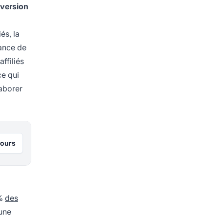
nversion
iés, la
sance de
ffiliés
ce qui
laborer
jours
 %
des
 une