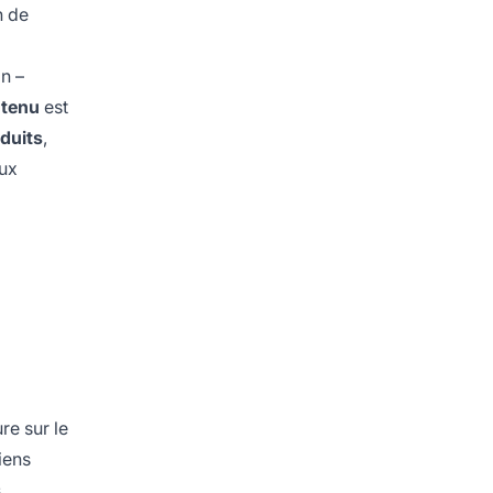
n de
on –
ntenu
est
oduits
,
aux
re sur le
iens
s