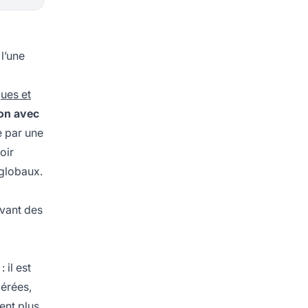
l’une
ues et
ion avec
e par une
oir
 globaux.
rvant des
: il est
érées,
lent plus