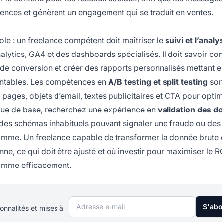
ences et génèrent un engagement qui se traduit en ventes.
ole : un freelance compétent doit maîtriser le
suivi et l’anal
ytics, GA4 et des dashboards spécialisés. Il doit savoir con
ls de conversion et créer des rapports personnalisés mettant e
rentables. Les compétences en
A/B testing et split testing
son
ng pages, objets d’email, textes publicitaires et CTA pour opti
tique de base, recherchez une expérience en
validation des 
r des schémas inhabituels pouvant signaler une fraude ou des
ramme. Un freelance capable de transformer la donnée brute 
nne, ce qui doit être ajusté et où investir pour maximiser le R
ramme efficacement.
Adresse e-mail
S'ab
onnalités et mises à