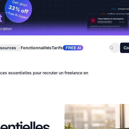
Get your
33% off
+ free AI Agent
t
cription
sources
Fonctionnalités
Tarifs
Co
FREE AI
es essentielles pour recruter un freelance en
ntielles