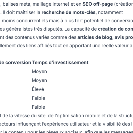
 balises meta, maillage interne) et en
SEO off-page
(créatio
Il doit maîtriser la
recherche de mots-clés
, notamment
ne, moins concurrentiels mais à plus fort potentiel de conversi
es généralistes très disputés. La capacité de
création de co
uisent des contenus variés comme des
articles de blog
,
avis pr
llement des liens affiliés tout en apportant une réelle valeur 
 de conversion
Temps d’investissement
Moyen
Moyen
Élevé
Faible
Faible
 la vitesse du site, de l’optimisation mobile et de la structu
urs influençant l’expérience utilisateur et la visibilité des l
ser le contenu pour les réseaux sociaux, afin que les message