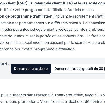
ion client (CAC)
, la
valeur vie client (LTV)
et les
taux de co
bilité de votre programme d’affiliation. Au-delà de ces
on de programme d’affiliation
, incluant le recrutement d’affil
isation des performances sur différents canaux. La connais
s média payantes est également précieuse, car de nombreux a
te pour maximiser la portée et les conversions. Un freelan
e l’email au social media en passant par le search – saura é
pérenne pour votre programme d’affiliation.
Lancez votre programme d'affiliation aujourd'hui
Demander une démo
Démarrer l'essai gratuit de 30 
 plus puissants dans l’arsenal du marketer affilié, avec 78,3
 vers leurs promotions. Votre freelance idéal doit démontrer