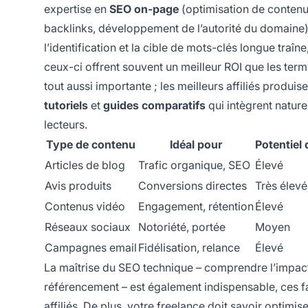
expertise en
SEO on-page
(optimisation de contenu,
backlinks, développement de l’autorité du domaine). 
l’identification et la cible de mots-clés longue traî
ceux-ci offrent souvent un meilleur ROI que les term
tout aussi importante ; les meilleurs affiliés prod
tutoriels
et
guides comparatifs
qui intègrent nature
lecteurs.
Type de contenu
Idéal pour
Potentiel
Articles de blog
Trafic organique, SEO
Élevé
Avis produits
Conversions directes
Très élevé
Contenus vidéo
Engagement, rétention
Élevé
Réseaux sociaux
Notoriété, portée
Moyen
Campagnes email
Fidélisation, relance
Élevé
La maîtrise du SEO technique – comprendre l’impact de
référencement – est également indispensable, ces facte
affiliés. De plus, votre freelance doit savoir optimi