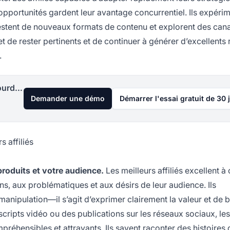
pportunités gardent leur avantage concurrentiel. Ils expéri
stent de nouveaux formats de contenu et explorent des can
t de rester pertinents et de continuer à générer d’excellents r
.
Lancez votre programme d'affiliation aujourd'hui
Demander une démo
Démarrer l'essai gratuit de 30 
 affiliés
produits et votre audience.
Les meilleurs affiliés excellent à 
, aux problématiques et aux désirs de leur audience. Ils
nipulation—il s’agit d’exprimer clairement la valeur et de bâ
scripts vidéo ou des publications sur les réseaux sociaux, le
hensibles et attrayants. Ils savent raconter des histoires 