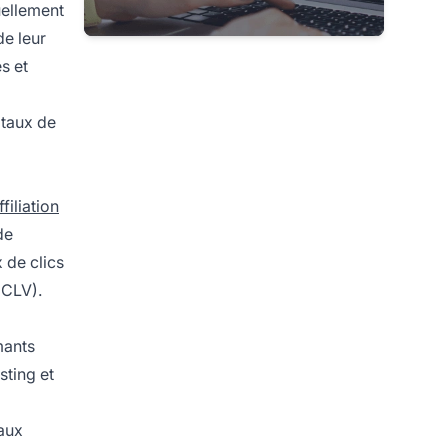
uellement
de leur
s et
 taux de
filiation
de
 de clics
(CLV).
mants
sting et
aux