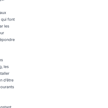
 aux
qui font
ar les
eur
 répondre
es
, les
taller
n d’être
courants
onstant