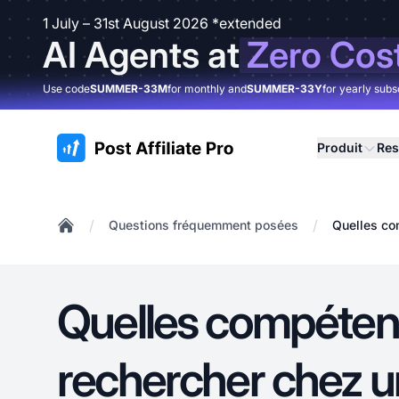
1 July – 31st August 2026 *extended
AI Agents at
Zero Cos
Use code
SUMMER-33M
for monthly and
SUMMER-33Y
for yearly subs
:site.title
Produit
Res
/
/
Questions fréquemment posées
Quelles co
Home
Quelles compéte
rechercher chez u