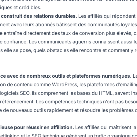
iques et crédibles.
construit des relations durables.
Les affiliés qui répondent
ement avec leurs abonnés bâtissent des communautés loyales 
 entraîne directement des taux de conversion plus élevés, c
e confiance. Les communicants aguerris connaissent aussi l
ns elle se pose, quels obstacles elle rencontre et comment y
ance avec de nombreux outils et plateformes numériques.
L
stion de contenu comme WordPress, les plateformes d’emailing
s logiciels SEO. Ils comprennent les bases du HTML, savent ins
le référencement. Les compétences techniques n’ont pas besoi
dre de nouveaux outils rapidement et résoudre les problèmes 
euse pour réussir en affiliation.
Les affiliés qui maîtrisent la
netlinking et le SEO technique génèrent un trafic organique c