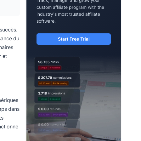
Track, manage, and grow your
custom affiliate program with the
industry's most trusted affiliate
software.
 succès.
ssance du
Start Free Trial
naires
r et
mériques
emps dans
ts
nctionne