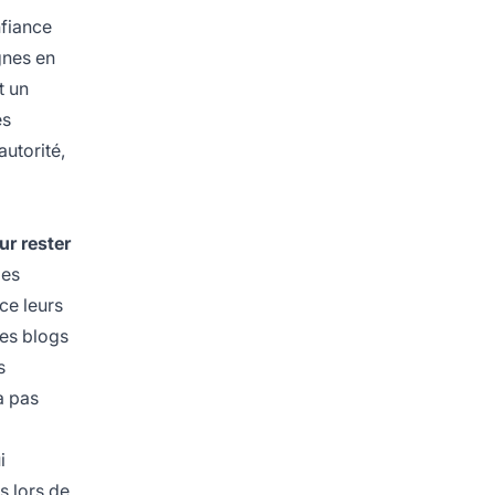
fiance
gnes en
t un
es
autorité,
ur rester
ies
ce leurs
des blogs
s
a pas
i
s lors de