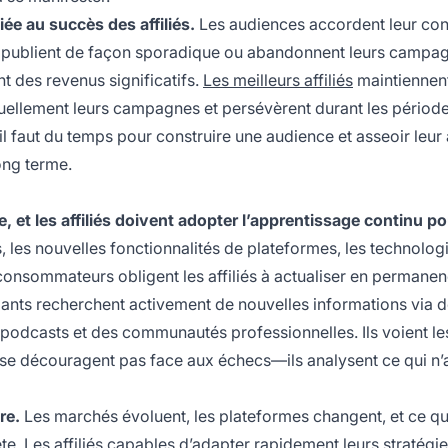
ée au succès des affiliés.
Les audiences accordent leur con
 qui publient de façon sporadique ou abandonnent leurs campa
t des revenus significatifs.
Les meilleurs affiliés
maintiennen
inuellement leurs campagnes et persévèrent durant les périod
l faut du temps pour construire une audience et asseoir leur 
long terme.
 et les affiliés doivent adopter l’apprentissage continu po
, les nouvelles fonctionnalités de plateformes, les technolog
nsommateurs obligent les affiliés à actualiser en permanen
ants recherchent activement de nouvelles informations via 
s podcasts et des communautés professionnelles. Ils voient le
se découragent pas face aux échecs—ils analysent ce qui n’
re.
Les marchés évoluent, les plateformes changent, et ce qu
e. Les affiliés capables d’adapter rapidement leurs stratégie