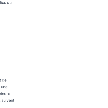
liés qui
t de
e une
eindre
s suivent