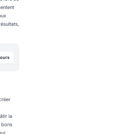
mentent
aux
ésultats,
jours
créer
tir la
s bons
qui