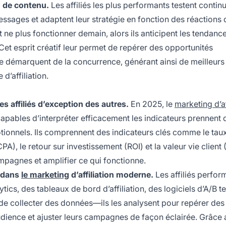
n de contenu.
Les affiliés les plus performants testent contin
sages et adaptent leur stratégie en fonction des réactions 
t ne plus fonctionner demain, alors ils anticipent les tendance
 Cet esprit créatif leur permet de repérer des opportunités
 démarquent de la concurrence, générant ainsi de meilleurs
’affiliation.
s affiliés d’exception des autres.
En 2025, le
marketing d’af
s capables d’interpréter efficacement les indicateurs prennent 
tionnels. Ils comprennent des indicateurs clés comme le taux
PA), le retour sur investissement (ROI) et la valeur vie client 
pagnes et amplifier ce qui fonctionne.
e dans
le marketing
d’affiliation moderne.
Les affiliés perfor
cs, des tableaux de bord d’affiliation, des logiciels d’A/B te
 de collecter des données—ils les analysent pour repérer des
ience et ajuster leurs campagnes de façon éclairée. Grâce 