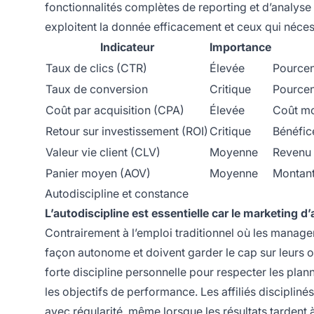
fonctionnalités complètes de reporting et d’analyse d
exploitent la donnée efficacement et ceux qui néc
Indicateur
Importance
Taux de clics (CTR)
Élevée
Pourcent
Taux de conversion
Critique
Pourcen
Coût par acquisition (CPA)
Élevée
Coût mo
Retour sur investissement (ROI)
Critique
Bénéfic
Valeur vie client (CLV)
Moyenne
Revenu t
Panier moyen (AOV)
Moyenne
Montant
Autodiscipline et constance
L’autodiscipline est essentielle car le marketing d
Contrairement à l’emploi traditionnel où les managers 
façon autonome et doivent garder le cap sur leurs 
forte discipline personnelle pour respecter les pla
les objectifs de performance. Les affiliés disciplinés
avec régularité, même lorsque les résultats tardent 