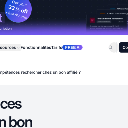
Get your
33% off
+ free AI Agent
t
cription
sources
Fonctionnalités
Tarifs
Co
FREE AI
mpétences rechercher chez un bon affilié ?
nces
n bon