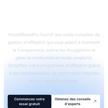
confiance grâce à un
marketing d'affiliation
transparent ?
PostAffiliatePro fournit des outils complets de
gestion d'affiliation qui vous aident à maintenir
la transparence, suivre les divulgations et
gérer la conformité en toute simplicité.
Simplifiez votre programme d'affiliation grâce
à des fonctionnalités de conformité intégrées
et des rapports détaillés.
Commencez votre
Obtenez des conseils
essai gratuit
d'experts