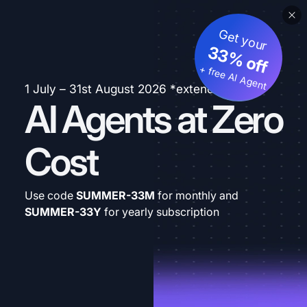
Get your
33% off
+ free AI Agent
1 July – 31st August 2026 *extended
AI Agents at Zero
Cost
Use code
SUMMER-33M
for monthly and
SUMMER-33Y
for yearly subscription