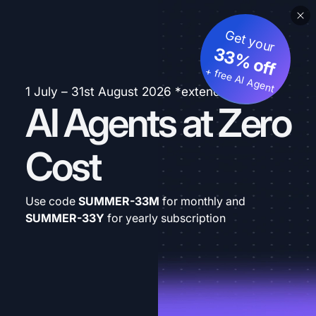
Get your
33% off
+ free AI Agent
1 July – 31st August 2026 *extended
AI Agents at Zero
Cost
Use code
SUMMER-33M
for monthly and
SUMMER-33Y
for yearly subscription