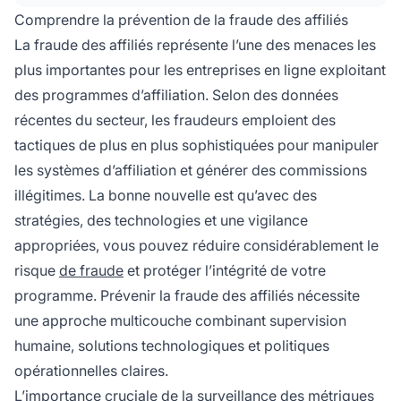
interaction humaine telles que les demandes,
Comprendre la prévention de la fraude des affiliés
les conversions et les achats est essentiel, car
La fraude des affiliés représente l’une des menaces les
une augmentation soudaine des transactions
plus importantes pour les entreprises en ligne exploitant
référées par des affiliés indique souvent une
des programmes d’affiliation. Selon des données
activité frauduleuse.
récentes du secteur, les fraudeurs emploient des
tactiques de plus en plus sophistiquées pour manipuler
les systèmes d’affiliation et générer des commissions
illégitimes. La bonne nouvelle est qu’avec des
stratégies, des technologies et une vigilance
appropriées, vous pouvez réduire considérablement le
risque
de fraude
et protéger l’intégrité de votre
programme. Prévenir la fraude des affiliés nécessite
une approche multicouche combinant supervision
humaine, solutions technologiques et politiques
opérationnelles claires.
L’importance cruciale de la surveillance des métriques