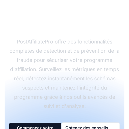
Protégez votre
programme d'affiliation
avec PostAffiliatePro
PostAffiliatePro offre des fonctionnalités
complètes de détection et de prévention de la
fraude pour sécuriser votre programme
d'affiliation. Surveillez les métriques en temps
réel, détectez instantanément les schémas
suspects et maintenez l'intégrité du
programme grâce à nos outils avancés de
suivi et d'analyse.
Commencez votre
Obtenez des conseils