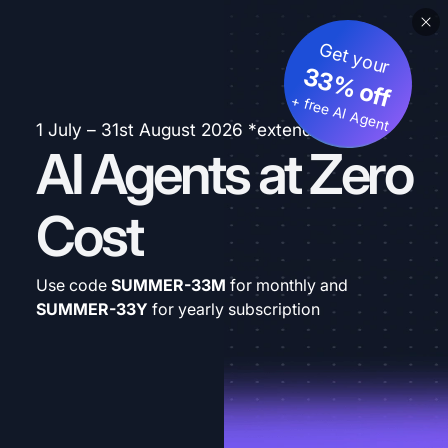
Get your
33% off
+ free AI Agent
1 July – 31st August 2026 *extended
AI Agents at Zero
Cost
Use code
SUMMER-33M
for monthly and
SUMMER-33Y
for yearly subscription