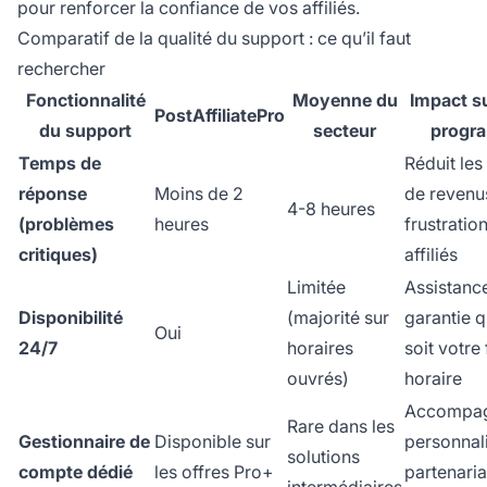
pour renforcer la confiance de vos affiliés.
Comparatif de la qualité du support : ce qu’il faut
rechercher
Fonctionnalité
Moyenne du
Impact s
PostAffiliatePro
du support
secteur
progr
Temps de
Réduit les
réponse
Moins de 2
de revenus
4-8 heures
(problèmes
heures
frustratio
critiques)
affiliés
Limitée
Assistanc
Disponibilité
(majorité sur
garantie q
Oui
24/7
horaires
soit votre
ouvrés)
horaire
Accompa
Rare dans les
Gestionnaire de
Disponible sur
personnali
solutions
compte dédié
les offres Pro+
partenaria