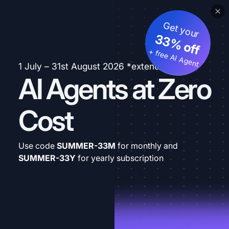
Get your
33% off
+ free AI Agent
1 July – 31st August 2026 *extended
AI Agents at Zero
Cost
Use code
SUMMER-33M
for monthly and
SUMMER-33Y
for yearly subscription