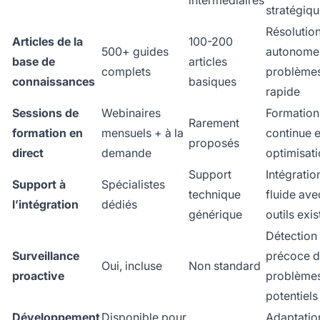
intermédiaires
stratégiq
Résolutio
Articles de la
100-200
500+ guides
autonome
base de
articles
complets
problèmes
connaissances
basiques
rapide
Sessions de
Webinaires
Formation
Rarement
formation en
mensuels + à la
continue e
proposés
direct
demande
optimisat
Support
Intégratio
Support à
Spécialistes
technique
fluide ave
l’intégration
dédiés
générique
outils exis
Détection
Surveillance
précoce 
Oui, incluse
Non standard
proactive
problème
potentiels
Développement
Disponible pour
Adaptatio