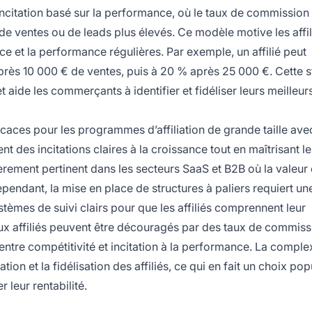
ncitation basé sur la performance, où le taux de commission
de ventes ou de leads plus élevés. Ce modèle motive les affil
ce et la performance régulières. Par exemple, un affilié peut
ès 10 000 € de ventes, puis à 20 % après 25 000 €. Cette s
aide les commerçants à identifier et fidéliser leurs meilleur
icaces pour les programmes d’affiliation de grande taille ave
t des incitations claires à la croissance tout en maîtrisant l
èrement pertinent dans les secteurs SaaS et B2B où la valeur c
ependant, la mise en place de structures à paliers requiert un
tèmes de suivi clairs pour que les affiliés comprennent leur
aux affiliés peuvent être découragés par des taux de commiss
e entre compétitivité et incitation à la performance. La comple
ion et la fidélisation des affiliés, ce qui en fait un choix pop
leur rentabilité.