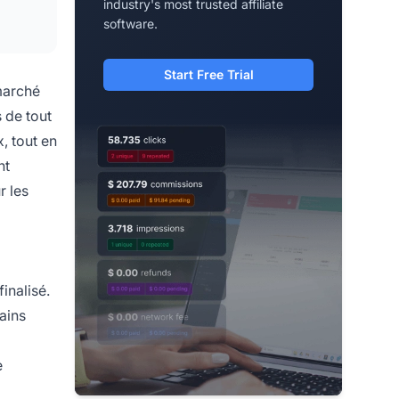
industry's most trusted affiliate
software.
Start Free Trial
 marché
s de tout
, tout en
nt
r les
inalisé.
ains
e