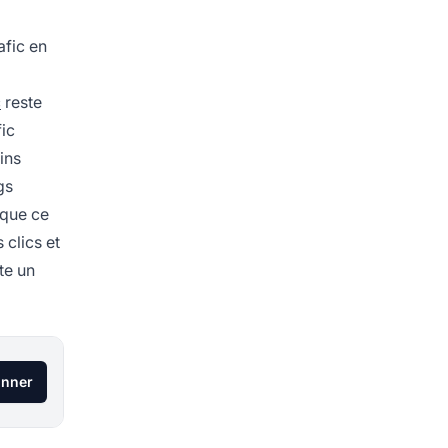
afic en
c
reste
fic
ins
gs
 que ce
 clics et
te un
onner