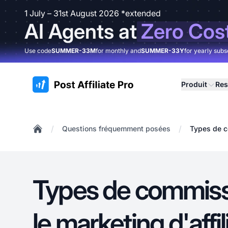
1 July – 31st August 2026 *extended
AI Agents at
Zero Cos
Use code
SUMMER-33M
for monthly and
SUMMER-33Y
for yearly subs
:site.title
Produit
Res
/
/
Questions fréquemment posées
Types de c
Home
Types de commiss
le marketing d'affil