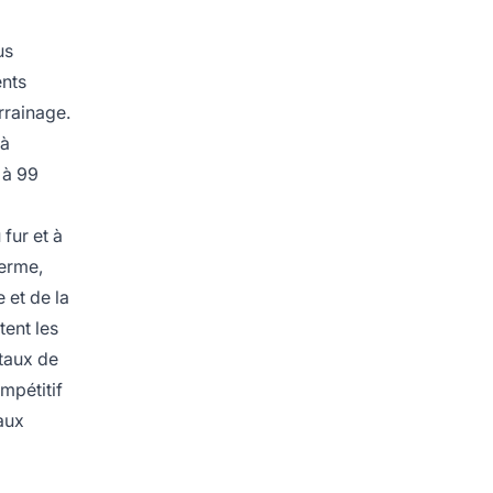
us
ents
rrainage.
 à
 à 99
fur et à
terme,
e et de la
tent les
 taux de
mpétitif
 aux