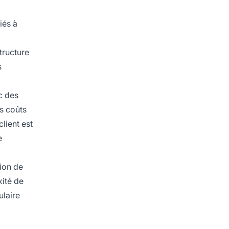
iés à
tructure
s
c des
es coûts
lient est
e
ion de
xité de
ulaire