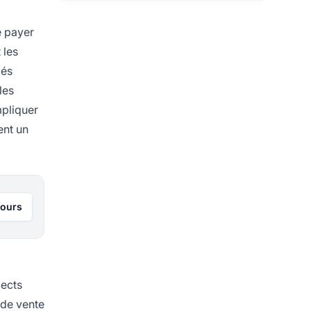
e payer
 les
iés
les
mpliquer
ent un
jours
pects
 de vente