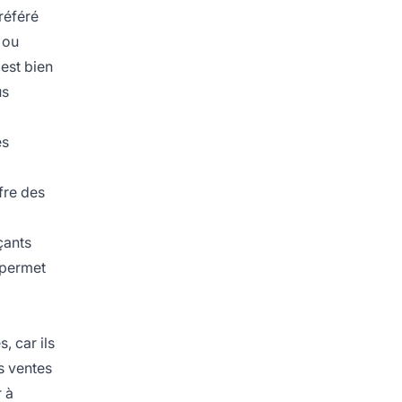
référé
 ou
 est bien
us
es
fre des
çants
 permet
, car ils
s ventes
 à