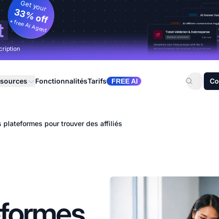
Get your
33% off
+ free AI Agent
t
cription
sources
Fonctionnalités
Tarifs
Co
FREE AI
 plateformes pour trouver des affiliés
eformes