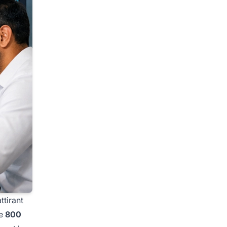
ttirant
de
800