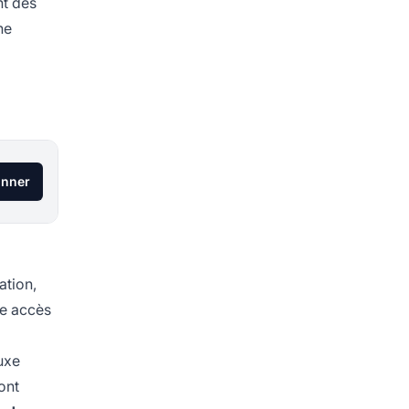
nt des
ne
onner
ation,
ne accès
luxe
ont