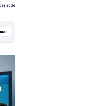
osé et de
jours