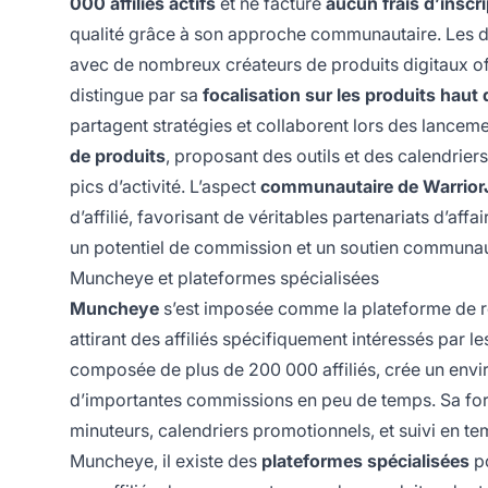
000 affiliés actifs
et ne facture
aucun frais d’inscr
qualité grâce à son approche communautaire. Les 
avec de nombreux créateurs de produits digitaux of
distingue par sa
focalisation sur les produits hau
partagent stratégies et collaborent lors des lancem
de produits
, proposant des outils et des calendrier
pics d’activité. L’aspect
communautaire de Warrior
d’affilié, favorisant de véritables partenariats d’aff
un potentiel de commission et un soutien communau
Muncheye et plateformes spécialisées
Muncheye
s’est imposée comme la plateforme de r
attirant des affiliés spécifiquement intéressés par 
composée de plus de 200 000 affiliés, crée un env
d’importantes commissions en peu de temps. Sa fo
minuteurs, calendriers promotionnels, et suivi en te
Muncheye, il existe des
plateformes spécialisées
po