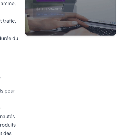
 gamme,
 trafic,
durée du
é
ls pour
s
unautés
roduits
nt des