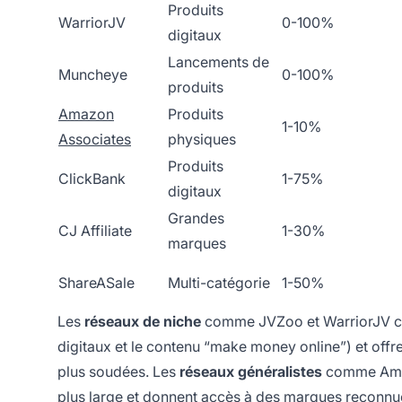
Produits
WarriorJV
0-100%
digitaux
Lancements de
Muncheye
0-100%
produits
Amazon
Produits
1-10%
Associates
physiques
Produits
ClickBank
1-75%
digitaux
Grandes
CJ Affiliate
1-30%
marques
ShareASale
Multi-catégorie
1-50%
Les
réseaux de niche
comme JVZoo et WarriorJV cibl
digitaux et le contenu “make money online”) et offr
plus soudées. Les
réseaux généralistes
comme Amazo
plus large et donnent accès à des marques reconnue