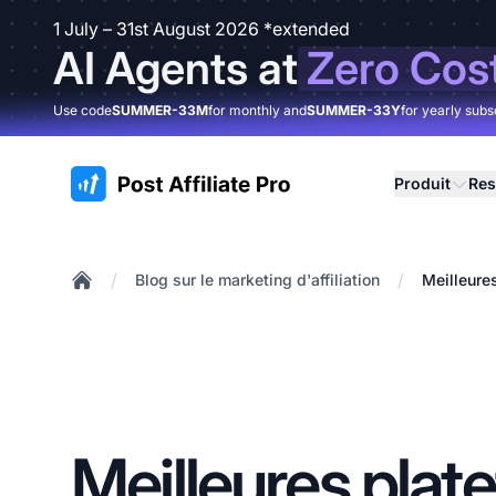
1 July – 31st August 2026 *extended
AI Agents at
Zero Cos
Use code
SUMMER-33M
for monthly and
SUMMER-33Y
for yearly subs
:site.title
Produit
Res
/
/
Blog sur le marketing d'affiliation
Meilleures
Home
Meilleures plat