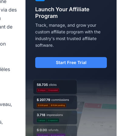
ine
Launch Your Affiliate
 via des
Program
u
Track, manage, and grow your
ant de
custom affiliate program with the
industry's most trusted affiliate
son
software.
Start Free Trial
dèles
veau,
s,