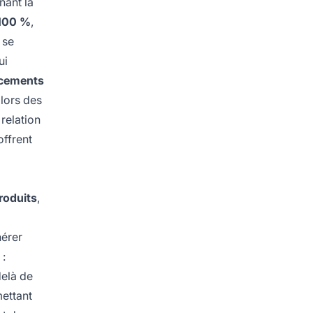
nant la
 100 %
,
 se
ui
ncements
 lors des
relation
offrent
roduits
,
nérer
:
delà de
ettant