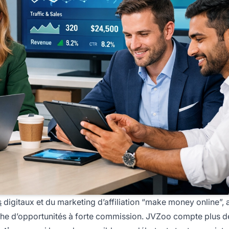
s
digitaux et du marketing d’affiliation “make money online”, a
rche d’opportunités à forte commission. JVZoo compte plus 