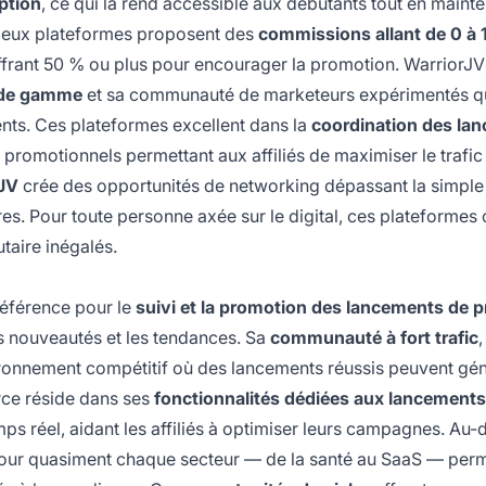
iption
, ce qui la rend accessible aux débutants tout en mainte
deux plateformes proposent des
commissions allant de 0 à
frant 50 % ou plus pour encourager la promotion. WarriorJV
t de gamme
et sa communauté de marketeurs expérimentés q
ents. Ces plateformes excellent dans la
coordination des la
s promotionnels permettant aux affiliés de maximiser le trafic
JV
crée des opportunités de networking dépassant la simple 
aires. Pour toute personne axée sur le digital, ces plateformes 
taire inégalés.
éférence pour le
suivi et la promotion des lancements de p
les nouveautés et les tendances. Sa
communauté à fort trafic
,
ironnement compétitif où des lancements réussis peuvent gé
rce réside dans ses
fonctionnalités dédiées aux lancements
mps réel, aidant les affiliés à optimiser leurs campagnes. Au-
ur quasiment chaque secteur — de la santé au SaaS — perm