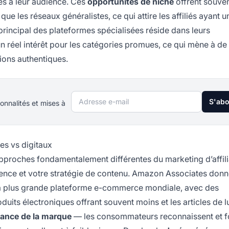
tés à leur audience. Ces
opportunités de niche
offrent souve
 les réseaux généralistes, ce qui attire les affiliés ayant u
principal des plateformes spécialisées réside dans leurs
n réel intérêt pour les catégories promues, ce qui mène à de
ions authentiques.
Adresse e-mail
S'ab
onnalités et mises à
es vs digitaux
proches fondamentalement différentes du marketing d’affili
ence et votre stratégie de contenu. Amazon Associates don
a plus grande plateforme e-commerce mondiale, avec des
oduits électroniques offrant souvent moins et les articles de 
iance de la marque
— les consommateurs reconnaissent et f